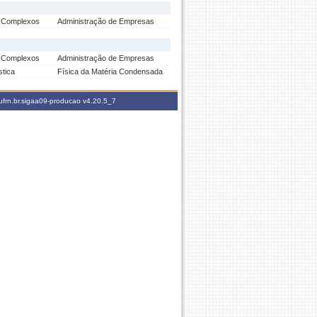
s Complexos
Administração de Empresas
s Complexos
Administração de Empresas
stica
Física da Matéria Condensada
ufrn.br.sigaa09-producao
v4.20.5_7