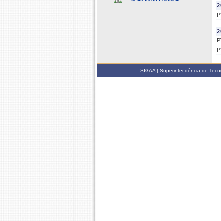
2
P
2
P
P
SIGAA | Superintendência de Tecno