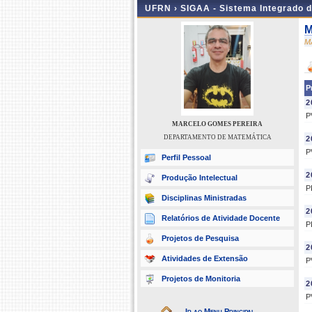
UFRN ›
SIGAA - Sistema Integrado 
M
M
P
2
P
MARCELO GOMES PEREIRA
DEPARTAMENTO DE MATEMÁTICA
2
P
Perfil Pessoal
2
Produção Intelectual
P
Disciplinas Ministradas
2
Relatórios de Atividade Docente
P
Projetos de Pesquisa
2
Atividades de Extensão
P
Projetos de Monitoria
2
P
Ir ao Menu Principal