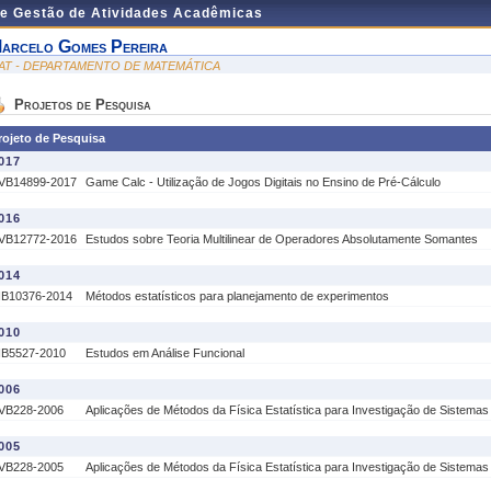
de Gestão de Atividades Acadêmicas
arcelo Gomes Pereira
AT - DEPARTAMENTO DE MATEMÁTICA
Projetos de Pesquisa
rojeto de Pesquisa
017
VB14899-2017
Game Calc - Utilização de Jogos Digitais no Ensino de Pré-Cálculo
016
VB12772-2016
Estudos sobre Teoria Multilinear de Operadores Absolutamente Somantes
014
IB10376-2014
Métodos estatísticos para planejamento de experimentos
010
IB5527-2010
Estudos em Análise Funcional
006
VB228-2006
Aplicações de Métodos da Física Estatística para Investigação de Sistema
005
VB228-2005
Aplicações de Métodos da Física Estatística para Investigação de Sistema