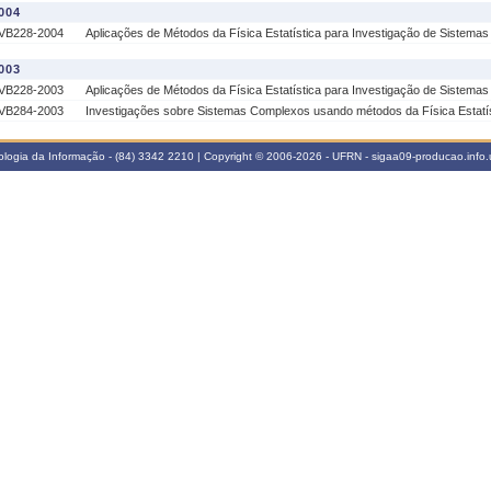
004
VB228-2004
Aplicações de Métodos da Física Estatística para Investigação de Sistema
003
VB228-2003
Aplicações de Métodos da Física Estatística para Investigação de Sistema
VB284-2003
Investigações sobre Sistemas Complexos usando métodos da Física Estatí
logia da Informação - (84) 3342 2210 | Copyright © 2006-2026 - UFRN - sigaa09-producao.info.