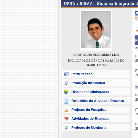
UFRN ›
SIGAA - Sistema Integrado 
C
F
P
2
CAIO ALANO DE ALMEIDA LINS
P
2
FACULDADE DE CIÊNCIAS DA SAÚDE DO
TRAIRI - FACISA
P
Perfil Pessoal
2
Produção Intelectual
2
Disciplinas Ministradas
P
2
Relatórios de Atividade Docente
Projetos de Pesquisa
P
2
Atividades de Extensão
P
Projetos de Monitoria
2