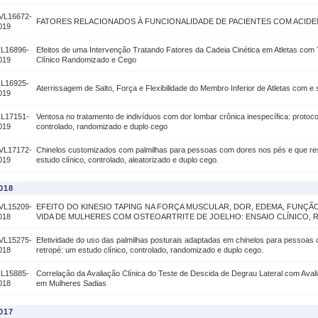
VL16672-
FATORES RELACIONADOS À FUNCIONALIDADE DE PACIENTES COM ACID
019
IL16896-
Efeitos de uma Intervenção Tratando Fatores da Cadeia Cinética em Atletas com T
019
Clínico Randomizado e Cego
IL16925-
Aterrissagem de Salto, Força e Flexibilidade do Membro Inferior de Atletas com e
019
IL17151-
Ventosa no tratamento de indivíduos com dor lombar crônica inespecífica: protoc
019
controlado, randomizado e duplo cego
VL17172-
Chinelos customizados com palmilhas para pessoas com dores nos pés e que res
019
estudo clínico, controlado, aleatorizado e duplo cego.
018
VL15209-
EFEITO DO KINESIO TAPING NA FORÇA MUSCULAR, DOR, EDEMA, FUNÇÃO
018
VIDA DE MULHERES COM OSTEOARTRITE DE JOELHO: ENSAIO CLÍNICO,
VL15275-
Efetividade do uso das palmilhas posturais adaptadas em chinelos para pessoas 
018
retropé: um estudo clínico, controlado, randomizado e duplo cego.
IL15885-
Correlação da Avaliação Clínica do Teste de Descida de Degrau Lateral com Aval
018
em Mulheres Sadias
017