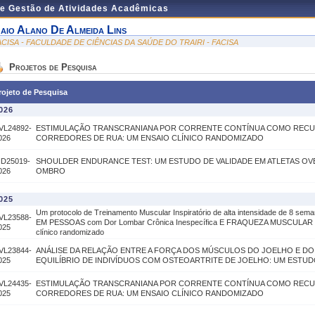
de Gestão de Atividades Acadêmicas
aio Alano De Almeida Lins
ACISA - FACULDADE DE CIÊNCIAS DA SAÚDE DO TRAIRI - FACISA
Projetos de Pesquisa
rojeto de Pesquisa
026
VL24892-
ESTIMULAÇÃO TRANSCRANIANA POR CORRENTE CONTÍNUA COMO RECU
026
CORREDORES DE RUA: UM ENSAIO CLÍNICO RANDOMIZADO
ID25019-
SHOULDER ENDURANCE TEST: UM ESTUDO DE VALIDADE EM ATLETAS O
026
OMBRO
025
Um protocolo de Treinamento Muscular Inspiratório de alta intensidade de 8 sem
VL23588-
EM PESSOAS com Dor Lombar Crônica Inespecífica E FRAQUEZA MUSCULAR
025
clínico randomizado
VL23844-
ANÁLISE DA RELAÇÃO ENTRE A FORÇA DOS MÚSCULOS DO JOELHO E DO
025
EQUILÍBRIO DE INDIVÍDUOS COM OSTEOARTRITE DE JOELHO: UM ESTU
VL24435-
ESTIMULAÇÃO TRANSCRANIANA POR CORRENTE CONTÍNUA COMO RECU
025
CORREDORES DE RUA: UM ENSAIO CLÍNICO RANDOMIZADO