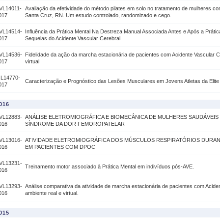
VL14011-
Avaliação da efetividade do método pilates em solo no tratamento de mulheres com
017
Santa Cruz, RN. Um estudo controlado, randomizado e cego.
VL14514-
Influência da Prática Mental Na Destreza Manual Associada Antes e Após a Práti
017
Sequelas do Acidente Vascular Cerebral.
VL14536-
Fidelidade da ação da marcha estacionária de pacientes com Acidente Vascular C
017
virtual
IL14770-
Caracterização e Prognóstico das Lesões Musculares em Jovens Atletas da Elite d
017
016
VL12883-
ANÁLISE ELETROMIOGRÁFICA E BIOMECÂNICA DE MULHERES SAUDÁVEIS
016
SÍNDROME DA DOR FEMOROPATELAR
VL13016-
ATIVIDADE ELETROMIOGRÁFICA DOS MÚSCULOS RESPIRATÓRIOS DURAN
016
EM PACIENTES COM DPOC
VL13231-
Treinamento motor associado à Prática Mental em indivíduos pós-AVE.
016
VL13293-
Análise comparativa da atividade de marcha estacionária de pacientes com Acide
016
ambiente real e virtual.
015