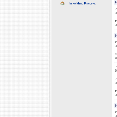
2
Ir ao Menu Principal
P
2
P
2
2
P
2
P
2
P
2
P
2
P
2
2
P
2