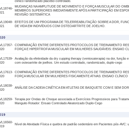
clínico randomizado placebo-controlado.
MUDANÇAS NA AMPLITUDE DE MOVIMENTO E FORÇA MUSCULAR DO OMB
VL18746-
MEMBROS SUPERIORES IMEDIATAMENTE APÓS A PARTICIPAÇÃO EM ESP
021
REVISÃO SISTEMÁTICA
VL19048-
EFEITOS DE UM PROGRAMA DE TELERREABILITAÇÃO SOBRE A DOR, FUN
021
DE VIDA EM INDIVÍDUOS COM OSTEOARTRITE DE JOELHO.
020
VL17357-
COMPARAÇÃO ENTRE DIFERENTES PROTOCOLOS DE TREINAMENTO RES
020
FORÇA E HIPERTROFIA MUSCULAR EM MULHERES SAUDÁVEIS: ENSAIO 
VL17539-
Avaliação da efetividade da dry cupping therapy (ventosaterapia) na dor, função 
020
com osteoartrite de joelhos. Um estudo controlado, randomizado, duplo-cego
VL17613-
COMPARAÇÃO ENTRE DIFERENTES PROTOCOLOS DE TREINAMENTO RES
020
FORÇA MUSCULAR EM MULHERES FISICAMENTE ATIVAS: ENSAIO CLÍNIC
VL18038-
ANÁLISE DA CADEIA CINÉTICA EM ATLETAS DE BASQUETE COM E SEM D
020
VL18259-
Terapia por Ondas de Choque associada a Exercícios Progressivos para Tratame
020
Manguito Rotador: Ensaio Controlado Aleatorizado Duplo-Cego
019
VL16560-
Nível de Atividade Física e quebra de padrão sedentário em Pacientes pós-AVC:
019