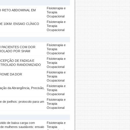
Fisioterapia e
DO RETO ABDOMINAL EM
Terapia
Ocupacional
Fisioterapia e
 10KM: ENSAIO CLÍNICO
Terapia
Ocupacional
Fisioterapia e
M PACIENTES COM DOR
Terapia
ROLADO POR SHAM
Ocupacional
Fisioterapia e
RCEPÇÃO DE FADIGA E
Terapia
ONTROLADO RANDOMIZADO
Ocupacional
Fisioterapia e
DROME DA DOR
Terapia
Ocupacional
Fisioterapia e
iação da Abrangência, Precisão,
Terapia
Ocupacional
Fisioterapia e
te de joelhos: protocolo para um
Terapia
Ocupacional
istido de baixa carga com
Fisioterapia e
 de mulheres saudáveis: ensaio
Terapia