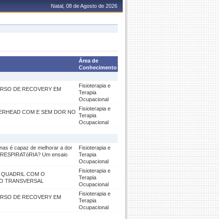
Natal, 08 de Agosto de 2026
Área de
Conhecimento
Fisioterapia e
RSO DE RECOVERY EM
Terapia
Ocupacional
Fisioterapia e
VERHEAD COM E SEM DOR NO
Terapia
Ocupacional
anas é capaz de melhorar a dor
Fisioterapia e
 RESPIRATóRIA? Um ensaio
Terapia
Ocupacional
Fisioterapia e
 QUADRIL COM O
Terapia
DO TRANSVERSAL
Ocupacional
Fisioterapia e
RSO DE RECOVERY EM
Terapia
Ocupacional