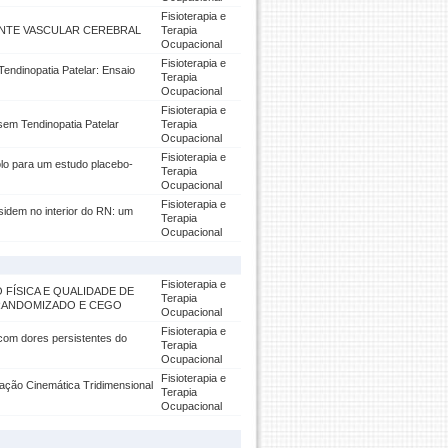
Fisioterapia e
ENTE VASCULAR CEREBRAL
Terapia
Ocupacional
Fisioterapia e
endinopatia Patelar: Ensaio
Terapia
Ocupacional
Fisioterapia e
 sem Tendinopatia Patelar
Terapia
Ocupacional
Fisioterapia e
olo para um estudo placebo-
Terapia
Ocupacional
Fisioterapia e
idem no interior do RN: um
Terapia
Ocupacional
Fisioterapia e
 FÍSICA E QUALIDADE DE
Terapia
 RANDOMIZADO E CEGO
Ocupacional
Fisioterapia e
com dores persistentes do
Terapia
Ocupacional
Fisioterapia e
iação Cinemática Tridimensional
Terapia
Ocupacional