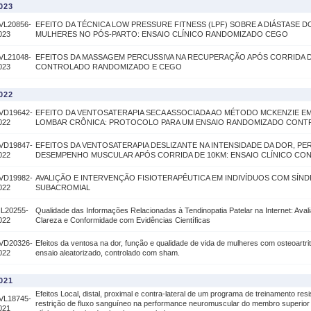
023
VL20856-
EFEITO DA TÉCNICA LOW PRESSURE FITNESS (LPF) SOBRE A DIÁSTASE 
023
MULHERES NO PÓS-PARTO: ENSAIO CLÍNICO RANDOMIZADO CEGO
VL21048-
EFEITOS DA MASSAGEM PERCUSSIVA NA RECUPERAÇÃO APÓS CORRIDA DE
023
CONTROLADO RANDOMIZADO E CEGO
022
VD19642-
EFEITO DA VENTOSATERAPIA SECA ASSOCIADA AO MÉTODO MCKENZIE E
022
LOMBAR CRÔNICA: PROTOCOLO PARA UM ENSAIO RANDOMIZADO CONT
VD19847-
EFEITOS DA VENTOSATERAPIA DESLIZANTE NA INTENSIDADE DA DOR, PE
022
DESEMPENHO MUSCULAR APÓS CORRIDA DE 10KM: ENSAIO CLÍNICO C
VD19982-
AVALIÇÃO E INTERVENÇÃO FISIOTERAPÊUTICA EM INDIVÍDUOS COM SÍN
022
SUBACROMIAL
IL20255-
Qualidade das Informações Relacionadas à Tendinopatia Patelar na Internet: Aval
022
Clareza e Conformidade com Evidências Científicas
VD20326-
Efeitos da ventosa na dor, função e qualidade de vida de mulheres com osteoartri
022
ensaio aleatorizado, controlado com sham.
021
Efeitos Local, distal, proximal e contra-lateral de um programa de treinamento res
VL18745-
restrição de fluxo sanguíneo na performance neuromuscular do membro superior
021