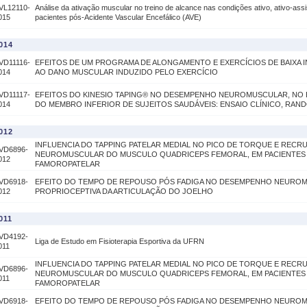
VL12110-
Análise da ativação muscular no treino de alcance nas condições ativo, ativo-assi
015
pacientes pós-Acidente Vascular Encefálico (AVE)
014
VD11116-
EFEITOS DE UM PROGRAMA DE ALONGAMENTO E EXERCÍCIOS DE BAIXA 
014
AO DANO MUSCULAR INDUZIDO PELO EXERCÍCIO
VD11117-
EFEITOS DO KINESIO TAPING® NO DESEMPENHO NEUROMUSCULAR, NO E
014
DO MEMBRO INFERIOR DE SUJEITOS SAUDÁVEIS: ENSAIO CLÍNICO, RAN
012
INFLUENCIA DO TAPPING PATELAR MEDIAL NO PICO DE TORQUE E REC
VD6896-
NEUROMUSCULAR DO MUSCULO QUADRICEPS FEMORAL, EM PACIENTES
012
FAMOROPATELAR
VD6918-
EFEITO DO TEMPO DE REPOUSO PÓS FADIGA NO DESEMPENHO NEUROMU
012
PROPRIOCEPTIVA DA ARTICULAÇÃO DO JOELHO
011
VD4192-
Liga de Estudo em Fisioterapia Esportiva da UFRN
011
INFLUENCIA DO TAPPING PATELAR MEDIAL NO PICO DE TORQUE E REC
VD6896-
NEUROMUSCULAR DO MUSCULO QUADRICEPS FEMORAL, EM PACIENTES
011
FAMOROPATELAR
VD6918-
EFEITO DO TEMPO DE REPOUSO PÓS FADIGA NO DESEMPENHO NEUROMU