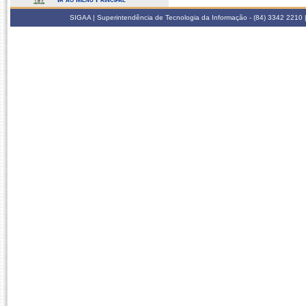
SIGAA | Superintendência de Tecnologia da Informação - (84) 3342 2210 