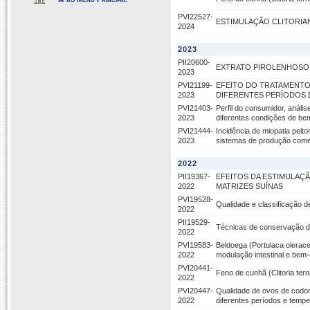
PVI22527-
ESTIMULAÇÃO CLITORIAN
2024
2023
PII20600-
EXTRATO PIROLENHOSO 
2023
PVI21199-
EFEITO DO TRATAMENTO
2023
DIFERENTES PERÍODOS 
PVI21403-
Perfil do consumidor, anál
2023
diferentes condições de bem
PVI21444-
Incidência de miopatia peito
2023
sistemas de produção comer
2022
PII19367-
EFEITOS DA ESTIMULAÇ
2022
MATRIZES SUÍNAS
PVI19528-
Qualidade e classificação 
2022
PII19529-
Técnicas de conservação da
2022
PVI19583-
Beldoega (Portulaca olerac
2022
modulação intestinal e bem-
PVI20441-
Feno de cunhã (Clitoria te
2022
PVI20447-
Qualidade de ovos de codor
2022
diferentes períodos e tempe