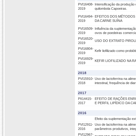
PVI16408-
Intensificação da produção 
2019
quilombola Capoeiras.
PVI16494-
EFEITOS DOS MÉTODOS 
2019
DA CARNE SUÍNA
PVI16509-
Influência da suplementaçã
2019
ovos de poedeiras comercia
PVI16520-
USO DO EXTRATO PIROL
2019
PVI16804-
Kefir liofilizado como prob
2019
PVI16929-
KEFIR LIOFILIZADO NA
2019
2018
PVI15910-
Uso de lactoferrina na alim
2018
intestinal, frequência de dia
2017
PII14415-
EFEITO DE RAÇÕES ENR
2017
E PERFIL LIPÍDICO DA CA
2016
Efeito da suplementação ex
PVI12911-
Uso de lactoferrina na alim
2016
parâmetros produtivos, integ
PVI12967-