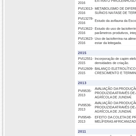
EXTRATO PIROLENHOSO
2016
PVI13013-
METABOLISMO DE DIFER
2016
SUÍNOS NA FASE DE TE
PVI13278-
Estudo da avifauna da Escol
2016
PVI13622-
Estudo do uso de lactoferri
2016
parâmetros produtivos, integ
PVI13623-
Uso de lactoferrina na alim
2016
estar da leitegada.
2015
PVI12551-
Incorporação de capim elefa
2015
densidades de criação.
PVI12609-
BALANÇO ELETROLÍTICO PA
2015
CRESCIMENTO E TERMI
2013
AVALIAÇÃO DA PRODUÇÃO 
PVI9535-
PRODUZIDA ATRAVÉS DE AL
2013
AGRÍCOLA DE JUNDIAÍ.
AVALIAÇÃO DA PRODUÇÃO 
PVI9536-
PRODUZIDA ATRAVÉS DE AL
2013
AGRÍCOLA DE JUNDIAÍ.
PVI9548-
EFEITO DA COLETA DE P
2013
MELÍFERAS AFRICANIZADAS 
2011