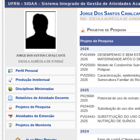
UFRN ›
SIGAA - Sistema Integrado de Gestão de Atividades A
Jorge Dos Santos Cavalcan
TAD - ESCOLA AGRÍCOLA DE JUNDIA
Projetos de Pesquisa
Projeto de Pesquisa
2026
PVI24999-
DESEMPENHO E BEM-EST
JORGE DOS SANTOS CAVALCANTI
2026
MATERNIDADE APÓS O D
ESCOLA AGRÍCOLA DE JUNDIAÍ
PVI25560-
Modelo de Condomínio Suiní
2026
Potiguar.
Perfil Pessoal
PVI25561-
Caracterização, epidemiolo
Produção Intelectual
2026
Suinocultura Familiar do Ri
Disciplinas Ministradas
2025
PII23668-
Relatórios de Atividade Docente
Potencial de uso do extrat
2025
PII24428-
Projetos de Pesquisa
Substituição do uso dos ant
2025
Atividades de Extensão
PVI24441-
SUBSTITUIÇÃO DO USO 
2025
NUTRIÇÃO DE SUÍNOS
Projetos de Monitoria
2024
Feno de cunhã (Clitoria te
Ir ao Menu Principal