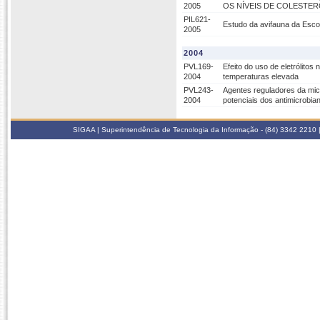
2005
OS NÍVEIS DE COLESTERO
PIL621-
Estudo da avifauna da Escol
2005
2004
PVL169-
Efeito do uso de eletrólito
2004
temperaturas elevada
PVL243-
Agentes reguladores da mico
2004
potenciais dos antimicrobi
SIGAA | Superintendência de Tecnologia da Informação - (84) 3342 2210 