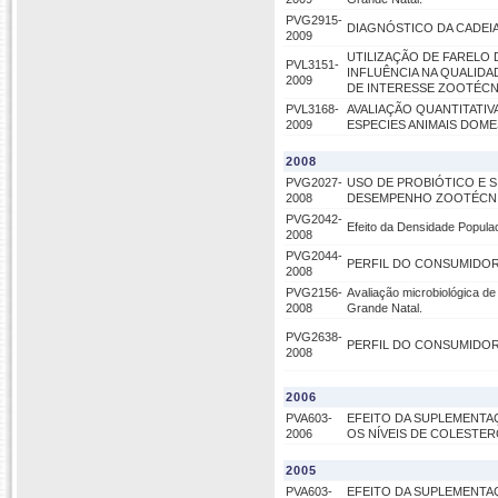
PVG2915-
DIAGNÓSTICO DA CADEIA
2009
UTILIZAÇÃO DE FARELO
PVL3151-
INFLUÊNCIA NA QUALID
2009
DE INTERESSE ZOOTÉC
PVL3168-
AVALIAÇÃO QUANTITATIV
2009
ESPECIES ANIMAIS DOME
2008
PVG2027-
USO DE PROBIÓTICO E 
2008
DESEMPENHO ZOOTÉCN
PVG2042-
Efeito da Densidade Popula
2008
PVG2044-
PERFIL DO CONSUMIDOR
2008
PVG2156-
Avaliação microbiológica de
2008
Grande Natal.
PVG2638-
PERFIL DO CONSUMIDOR
2008
2006
PVA603-
EFEITO DA SUPLEMENTAÇÃ
2006
OS NÍVEIS DE COLESTERO
2005
PVA603-
EFEITO DA SUPLEMENTAÇÃ