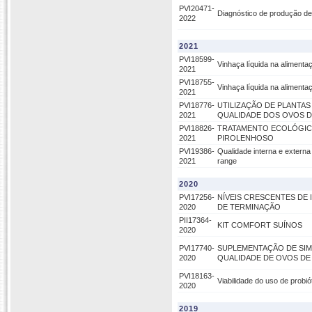
PVI20471-
Diagnóstico de produção de 
2022
2021
PVI18599-
Vinhaça líquida na aliment
2021
PVI18755-
Vinhaça líquida na alimenta
2021
PVI18776-
UTILIZAÇÃO DE PLANTA
2021
QUALIDADE DOS OVOS D
PVI18826-
TRATAMENTO ECOLÓGICO
2021
PIROLENHOSO
PVI19386-
Qualidade interna e extern
2021
range
2020
PVI17256-
NÍVEIS CRESCENTES DE
2020
DE TERMINAÇÃO
PII17364-
KIT COMFORT SUÍNOS
2020
PVI17740-
SUPLEMENTAÇÃO DE SIM
2020
QUALIDADE DE OVOS DE C
PVI18163-
Viabilidade do uso de probi
2020
2019