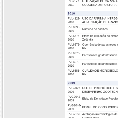
PIG7177-
UTILIZAÇÃO DE CARVÃO 
2011
CODORNA DE POSTURA
2010
PVL4129-
USO DA FARINHA INTREG
2010
ALIMENTAÇÃO DE FRANG
PVL6338-
Nutrição de coelhos
2010
PVL6374-
Efeito da utilização de die
2010
Zelândia
PVL6573-
Ocorrência de parasitoses g
2010
RN.
PVL6575-
Parasitoses gastrintestinai
2010
PVL6576-
Parasitoses gastrintestinai
2010
PVL6583-
QUALIDADE MICROBIOLÓ
2010
RN
2009
PVG2027-
USO DE PROBIÓTICO E 
2009
DESEMPENHO ZOOTÉCN
PVG2042-
Efeito da Densidade Popula
2009
PVG2044-
PERFIL DO CONSUMIDOR
2009
PVG2156-
Avaliação microbiológica de
2009
Grande Natal.