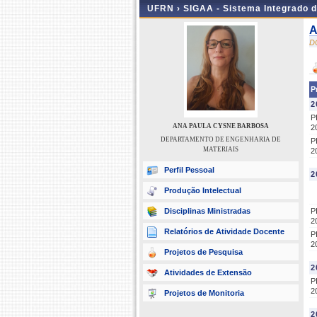
UFRN ›
SIGAA - Sistema Integrado 
A
D
P
2
P
ANA PAULA CYSNE BARBOSA
2
DEPARTAMENTO DE ENGENHARIA DE
P
MATERIAIS
2
Perfil Pessoal
2
Produção Intelectual
Disciplinas Ministradas
P
2
Relatórios de Atividade Docente
P
2
Projetos de Pesquisa
2
Atividades de Extensão
P
2
Projetos de Monitoria
2