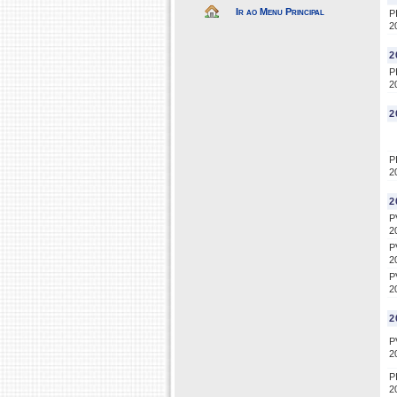
Ir ao Menu Principal
P
2
2
P
2
2
P
2
2
P
2
P
2
P
2
2
P
2
P
2