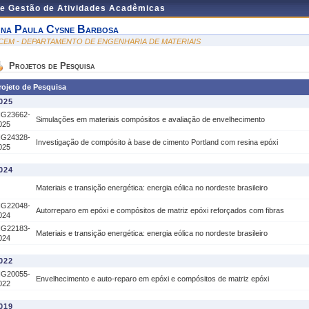
de Gestão de Atividades Acadêmicas
na Paula Cysne Barbosa
CEM - DEPARTAMENTO DE ENGENHARIA DE MATERIAIS
Projetos de Pesquisa
rojeto de Pesquisa
025
IG23662-
Simulações em materiais compósitos e avaliação de envelhecimento
025
IG24328-
Investigação de compósito à base de cimento Portland com resina epóxi
025
024
Materiais e transição energética: energia eólica no nordeste brasileiro
IG22048-
Autorreparo em epóxi e compósitos de matriz epóxi reforçados com fibras
024
IG22183-
Materiais e transição energética: energia eólica no nordeste brasileiro
024
022
IG20055-
Envelhecimento e auto-reparo em epóxi e compósitos de matriz epóxi
022
019