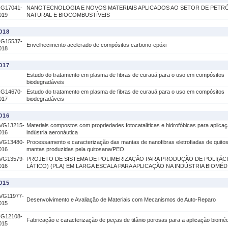
IG17041-
NANOTECNOLOGIA E NOVOS MATERIAIS APLICADOS AO SETOR DE PETR
019
NATURAL E BIOCOMBUSTÍVEIS
018
IG15537-
Envelhecimento acelerado de compósitos carbono-epóxi
018
017
Estudo do tratamento em plasma de fibras de curauá para o uso em compósitos
biodegradáveis
IG14670-
Estudo do tratamento em plasma de fibras de curauá para o uso em compósitos
017
biodegradáveis
016
VG13215-
Materiais compostos com propriedades fotocatalíticas e hidrofóbicas para aplica
016
indústria aeronáutica
VG13480-
Processamento e caracterização das mantas de nanofibras eletrofiadas de quito
016
mantas produzidas pela quitosana/PEO.
VG13579-
PROJETO DE SISTEMA DE POLIMERIZAÇÃO PARA PRODUÇÃO DE POLI(ÁC
016
LÁTICO) (PLA) EM LARGA ESCALA PARA APLICAÇÃO NA INDÚSTRIA BIOMÉD
015
VG11977-
Desenvolvimento e Avaliação de Materiais com Mecanismos de Auto-Reparo
015
IG12108-
Fabricação e caracterização de peças de titânio porosas para a aplicação biomé
015