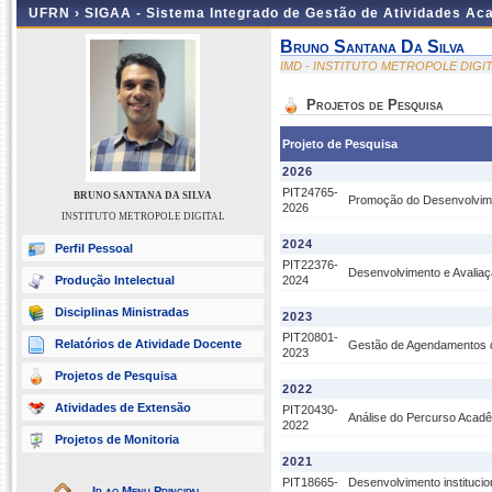
UFRN ›
SIGAA - Sistema Integrado de Gestão de Atividades A
Bruno Santana Da Silva
IMD - INSTITUTO METROPOLE DIGI
Projetos de Pesquisa
Projeto de Pesquisa
2026
PIT24765-
BRUNO SANTANA DA SILVA
Promoção do Desenvolvime
2026
INSTITUTO METROPOLE DIGITAL
2024
Perfil Pessoal
PIT22376-
Desenvolvimento e Avaliaçã
Produção Intelectual
2024
Disciplinas Ministradas
2023
PIT20801-
Relatórios de Atividade Docente
Gestão de Agendamentos d
2023
Projetos de Pesquisa
2022
Atividades de Extensão
PIT20430-
Análise do Percurso Acad
2022
Projetos de Monitoria
2021
PIT18665-
Desenvolvimento instituci
Ir ao Menu Principal