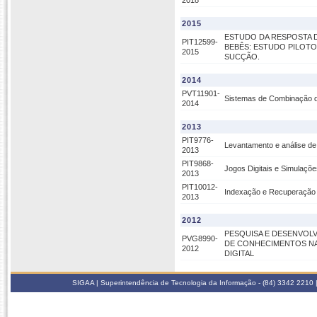
2018
2015
ESTUDO DA RESPOSTA 
PIT12599-
BEBÊS: ESTUDO PILOT
2015
SUCÇÃO.
2014
PVT11901-
Sistemas de Combinação d
2014
2013
PIT9776-
Levantamento e análise de
2013
PIT9868-
Jogos Digitais e Simulaçõe
2013
PIT10012-
Indexação e Recuperação
2013
2012
PESQUISA E DESENVOL
PVG8990-
DE CONHECIMENTOS NA
2012
DIGITAL
SIGAA | Superintendência de Tecnologia da Informação - (84) 3342 2210 