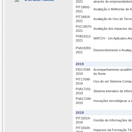
2021
através do empreendedorism
PIT18691-
Avaliação e Melhorias de A
2021
PIT18918-
Avaliação do Uso de Tecno
2021
PVC19070-
Avaliação dos impactos da t
2021
PVB19112-
WATCH - Um Aplicativo An
2021
PVA19283-
Desenvolvimento e Avaliaçã
2021
2019
PID17048-
Acompanhamento acadêmico
2019
do Norte
PIT17098-
Uso de um Sistema Comput
2019
PVA17191-
Sistema interativo de info
2019
PVA17199-
Inovações tecnológicas a s
2019
2018
PIT15519-
Gestão de Informações de
2018
PIT15549-
Impactos da Formação Téc