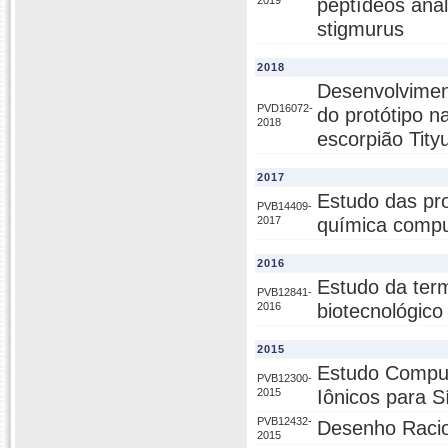
2019
peptídeos aná
stigmurus
2018
Desenvolviment
PVD16072-
do protótipo n
2018
escorpião Tity
2017
Estudo das pro
PVB14409-
2017
química compu
2016
Estudo da term
PVB12841-
2016
biotecnológico
2015
Estudo Comput
PVB12300-
2015
Iônicos para S
PVB12432-
Desenho Racio
2015