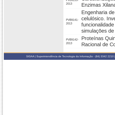
PVB9133-
2013
Enzimas Xilan
Engenharia de
celulósico. Inv
PVB9141-
2013
funcionalidade
simulações de 
Proteínas Qui
PVB9142-
2013
Racional de C
SIGAA | Superintendência de Tecnologia da Informação - (84) 3342 2210 