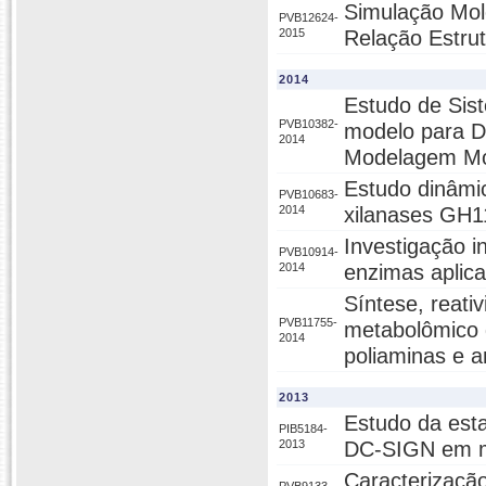
Simulação Mol
PVB12624-
2015
Relação Estrut
2014
Estudo de Sis
PVB10382-
modelo para D
2014
Modelagem Mo
Estudo dinâmic
PVB10683-
2014
xilanases GH1
Investigação i
PVB10914-
2014
enzimas aplica
Síntese, reati
PVB11755-
metabolômico d
2014
poliaminas e 
2013
Estudo da esta
PIB5184-
2013
DC-SIGN em me
Caracterização