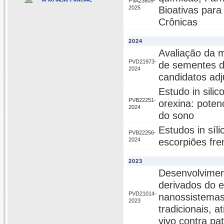
PVA23609-
2025
Bioativas par
Crônicas
2024
Avaliação da mu
PVD21973-
de sementes d
2024
candidatos ad
Estudo in sili
PVB22251-
orexina: poten
2024
do sono
Estudos in síl
PVB22256-
2024
escorpiões fren
2023
Desenvolvimen
derivados do e
PVD21014-
nanossistemas 
2023
tradicionais, at
vivo contra pa