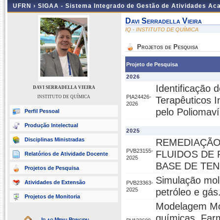
UFRN ›
SIGAA - Sistema Integrado de Gestão de Atividades A
Davi Serradella Vieira
IQ - INSTITUTO DE QUÍMICA
Projetos de Pesquisa
Projeto de Pesquisa
2026
Identificação
DAVI SERRADELLA VIEIRA
PIA24426-
INSTITUTO DE QUÍMICA
Terapêuticos 
2026
pelo Poliomaví
Perfil Pessoal
Produção Intelectual
2025
Disciplinas Ministradas
REMEDIAÇÃO
PVB23155-
FLUIDOS DE
Relatórios de Atividade Docente
2025
BASE DE TE
Projetos de Pesquisa
Simulação mole
Atividades de Extensão
PVB23363-
2025
petróleo e gás
Projetos de Monitoria
Modelagem Mol
químicas, Farm
Ir ao Menu Principal