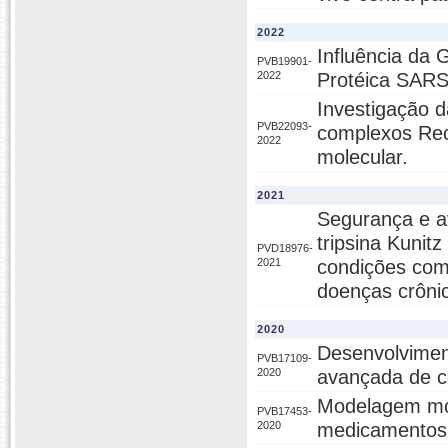
2022
Influência da G
PVB19901-
2022
Protéica SAR
Investigação d
PVB22093-
complexos Rece
2022
molecular.
2021
Segurança e av
tripsina Kunit
PVD18976-
2021
condições com
doenças crôni
2020
Desenvolviment
PVB17109-
2020
avançada de c
Modelagem mol
PVB17453-
2020
medicamentos