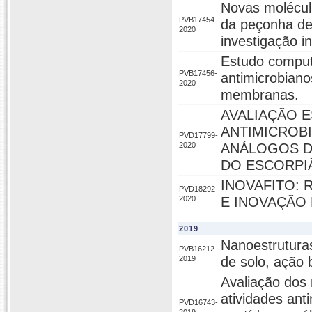
Novas molécula
PVB17454-
da peçonha de
2020
investigação in 
Estudo comput
PVB17456-
antimicrobiano
2020
membranas.
AVALIAÇÃO E
ANTIMICROBI
PVD17799-
2020
ANÁLOGOS D
DO ESCORPIÃO
INOVAFITO:
PVD18292-
2020
E INOVAÇÃO
2019
Nanoestrutura
PVB16212-
2019
de solo, ação b
Avaliação dos
atividades anti
PVD16743-