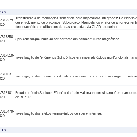
020
Transferência de tecnologias sensoriais para dispositivos integrados: Da ciência 
VB17279-
desenvolvimento de protótipos. Sub-projeto: Manipulando o fator de amortecimen
020
ferromagnéticas multifuncionalizadas crescidas via GLAD sputtering
VB17350-
Spin-orbit torque induzido por corrente em nanoestruturas magnéticas
020
VB17519-
Investigação de fenômenos Spintrônicos em materiais óxidos multifuncionais nan
020
VB17631-
Investigação dos fenômenos de interconversão corrente de spin-carga em siste
020
VB18101-
Estudo do "spin Seebeck Effect" e da “spin Hall magnetoresistance” em nanoestru
020
de BiFeO3.
VB18479-
Investigação dos efeitos termoelétricos de spin em ferritas
020
018