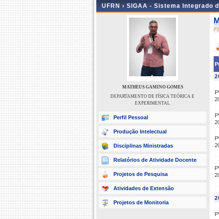
UFRN ›
SIGAA - Sistema Integrado 
M
F
P
2
MATHEUS GAMINO GOMES
P
DEPARTAMENTO DE FÍSICA TEÓRICA E
2
EXPERIMENTAL
P
Perfil Pessoal
2
Produção Intelectual
P
2
Disciplinas Ministradas
Relatórios de Atividade Docente
P
Projetos de Pesquisa
2
Atividades de Extensão
2
Projetos de Monitoria
P