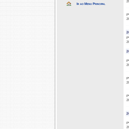
2
Ir ao Menu Principal
P
2
2
P
2
2
P
2
P
2
P
2
2
P
2