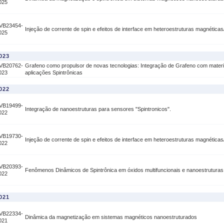
025
VB23454-
Injeção de corrente de spin e efeitos de interface em heteroestruturas magnétic
025
023
VB20762-
Grafeno como propulsor de novas tecnologias: Integração de Grafeno com materi
023
aplicações Spintrônicas
022
VB19499-
Integração de nanoestruturas para sensores "Spintronicos".
022
VB19730-
Injeção de corrente de spin e efeitos de interface em heteroestruturas magnétic
022
VB20393-
Fenômenos Dinâmicos de Spintrônica em óxidos multifuncionais e nanoestrutura
022
021
VB22334-
Dinâmica da magnetização em sistemas magnéticos nanoestruturados
021