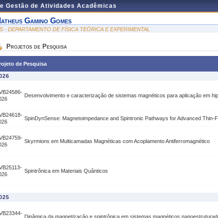
de Gestão de Atividades Acadêmicas
atheus Gamino Gomes
IS - DEPARTAMENTO DE FÍSICA TEÓRICA E EXPERIMENTAL
Projetos de Pesquisa
rojeto de Pesquisa
026
VB24586-
Desenvolvimento e caracterização de sistemas magnéticos para aplicação em hip
026
VB24618-
SpinDynSense: Magnetoimpedance and Spintronic Pathways for Advanced Thin-F
026
VB24759-
Skyrmions em Multicamadas Magnéticas com Acoplamento Antiferromagnético
026
VB25113-
Spintrônica em Materiais Quânticos
026
025
VB23344-
Dinâmica da magnetização e spintrônica em sistemas magnéticos nanoestrutura