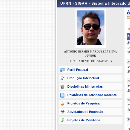
UFRN ›
SIGAA - Sistema Integrado 
A
E
P
2
P
ANTONIO HERMES MARQUES DA SILVA
2
JUNIOR
DEPARTAMENTO DE ESTATISTICA
2
P
Perfil Pessoal
2
Produção Intelectual
2
Disciplinas Ministradas
P
2
Relatórios de Atividade Docente
2
Projetos de Pesquisa
P
2
Atividades de Extensão
2
Projetos de Monitoria
P
2