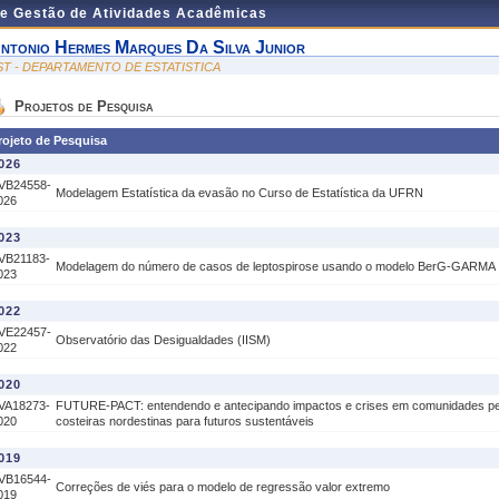
de Gestão de Atividades Acadêmicas
ntonio Hermes Marques Da Silva Junior
ST - DEPARTAMENTO DE ESTATISTICA
Projetos de Pesquisa
rojeto de Pesquisa
026
VB24558-
Modelagem Estatística da evasão no Curso de Estatística da UFRN
026
023
VB21183-
Modelagem do número de casos de leptospirose usando o modelo BerG-GARMA
023
022
VE22457-
Observatório das Desigualdades (IISM)
022
020
VA18273-
FUTURE-PACT: entendendo e antecipando impactos e crises em comunidades p
020
costeiras nordestinas para futuros sustentáveis
019
VB16544-
Correções de viés para o modelo de regressão valor extremo
019