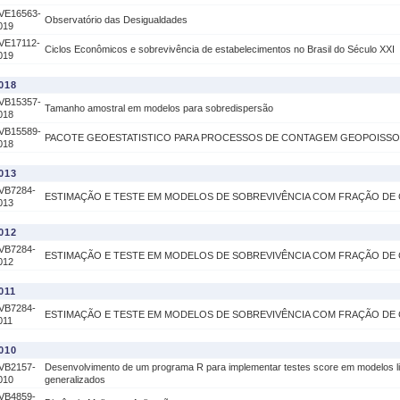
VE16563-
Observatório das Desigualdades
019
VE17112-
Ciclos Econômicos e sobrevivência de estabelecimentos no Brasil do Século XXI
019
018
VB15357-
Tamanho amostral em modelos para sobredispersão
018
VB15589-
PACOTE GEOESTATISTICO PARA PROCESSOS DE CONTAGEM GEOPOISS
018
013
VB7284-
ESTIMAÇÃO E TESTE EM MODELOS DE SOBREVIVÊNCIA COM FRAÇÃO DE
013
012
VB7284-
ESTIMAÇÃO E TESTE EM MODELOS DE SOBREVIVÊNCIA COM FRAÇÃO DE
012
011
VB7284-
ESTIMAÇÃO E TESTE EM MODELOS DE SOBREVIVÊNCIA COM FRAÇÃO DE
011
010
VB2157-
Desenvolvimento de um programa R para implementar testes score em modelos l
010
generalizados
VB4859-