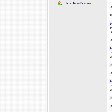
Ir ao Menu Principal
P
2
P
2
2
P
2
P
2
2
P
2
2
P
2
2
P
2
2
P
2
P