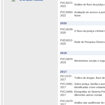
PVC20271-
Análise do fluxo da justiça
2022
PVC20583-
Avaliação do acesso à just
2022
Norte
2020
PVC18109-
O fluxo da justiça crimin
2020
PVE18312-
Rede de Pesquisa Observa
2020
2018
PVC15870-
Movimentos sociais e segu
2018
2017
PIC13737-
Tráfico de drogas, fluxo de
2017
PVC13991-
Sobre justiça, família e pu
2017
identificadas como visitant
PVC14056-
Etnografias do Sistema Prisi
2017
diferentes atores sociais
PVC14279-
Análise das audiências de
2017