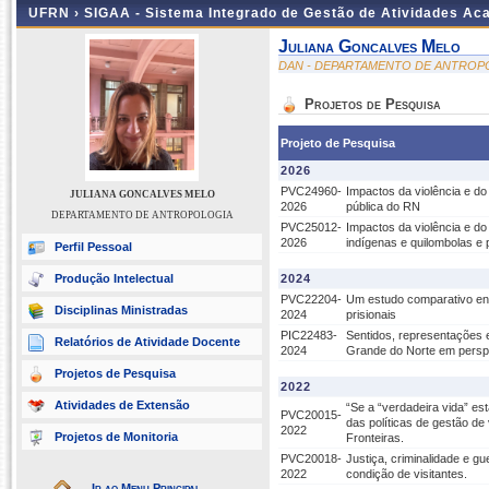
UFRN ›
SIGAA - Sistema Integrado de Gestão de Atividades A
Juliana Goncalves Melo
DAN - DEPARTAMENTO DE ANTROP
Projetos de Pesquisa
Projeto de Pesquisa
2026
PVC24960-
Impactos da violência e do
JULIANA GONCALVES MELO
2026
pública do RN
DEPARTAMENTO DE ANTROPOLOGIA
PVC25012-
Impactos da violência e do
2026
indígenas e quilombolas e 
Perfil Pessoal
Produção Intelectual
2024
PVC22204-
Um estudo comparativo entre
Disciplinas Ministradas
2024
prisionais
PIC22483-
Sentidos, representações e 
Relatórios de Atividade Docente
2024
Grande do Norte em persp
Projetos de Pesquisa
2022
Atividades de Extensão
“Se a “verdadeira vida” e
PVC20015-
das políticas de gestão d
2022
Projetos de Monitoria
Fronteiras.
PVC20018-
Justiça, criminalidade e g
2022
condição de visitantes.
Ir ao Menu Principal