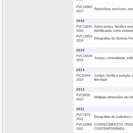
PVC14963-
Patrimônios sensíveis: mem
2017
2016
PVC13635-
Sobre justiça, família e pu
2016
identificadas como visitant
PVC13853-
Etnografias do Sistema Pris
2016
2015
PVC13634-
Justiça, criminalidade, trá
2015
2014
PIC11544-
Justiça, família e punição:
2014
liberdade
2012
PVC8835-
Múltiplas dimensões da ci
2012
2011
PVC7979-
Etnografias do Judiciário e
2011
PVC11868-
CONHECIMENTOS TRADI
2011
CONTEMPORÂNEA.