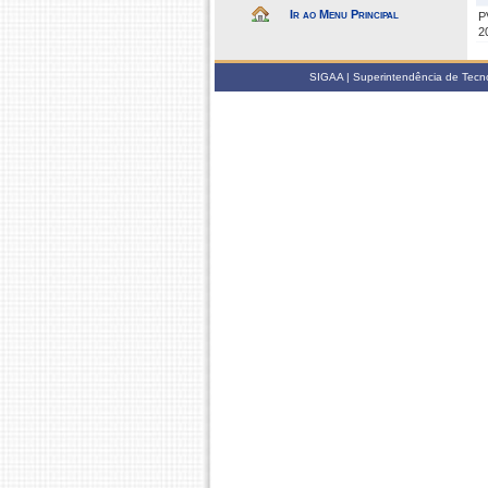
Ir ao Menu Principal
P
2
SIGAA | Superintendência de Tecno