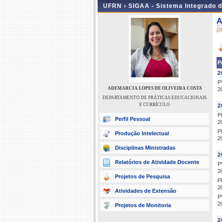
UFRN ›
SIGAA - Sistema Integrado 
A
D
P
2
P
ADEMARCIA LOPES DE OLIVEIRA COSTA
2
DEPARTAMENTO DE PRÁTICAS EDUCACIONAIS
E CURRÍCULO
2
P
Perfil Pessoal
2
P
Produção Intelectual
2
Disciplinas Ministradas
2
Relatórios de Atividade Docente
P
2
Projetos de Pesquisa
P
2
Atividades de Extensão
P
2
Projetos de Monitoria
2