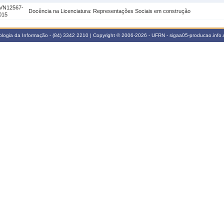
VN12567-
Docência na Licenciatura: Representações Sociais em construção
015
logia da Informação - (84) 3342 2210 | Copyright © 2006-2026 - UFRN - sigaa05-producao.info.