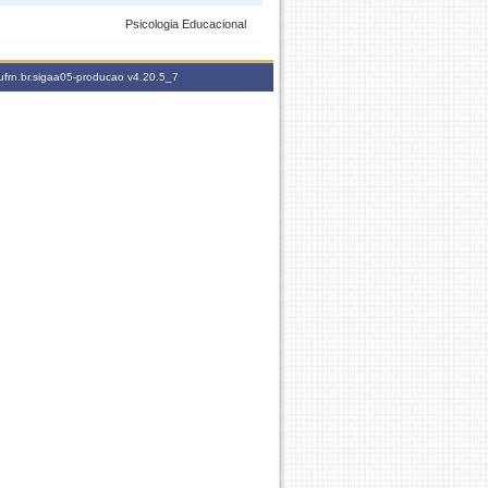
Psicologia Educacional
ufrn.br.sigaa05-producao
v4.20.5_7