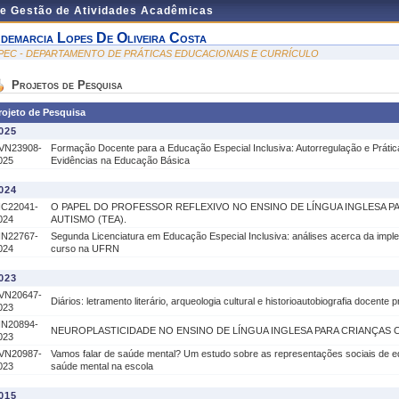
de Gestão de Atividades Acadêmicas
demarcia Lopes De Oliveira Costa
PEC - DEPARTAMENTO DE PRÁTICAS EDUCACIONAIS E CURRÍCULO
Projetos de Pesquisa
rojeto de Pesquisa
025
VN23908-
Formação Docente para a Educação Especial Inclusiva: Autorregulação e Prát
025
Evidências na Educação Básica
024
IC22041-
O PAPEL DO PROFESSOR REFLEXIVO NO ENSINO DE LÍNGUA INGLESA P
024
AUTISMO (TEA).
IN22767-
Segunda Licenciatura em Educação Especial Inclusiva: análises acerca da imp
024
curso na UFRN
023
VN20647-
Diários: letramento literário, arqueologia cultural e historioautobiografia docente pr
023
IN20894-
NEUROPLASTICIDADE NO ENSINO DE LÍNGUA INGLESA PARA CRIANÇAS 
023
VN20987-
Vamos falar de saúde mental? Um estudo sobre as representações sociais de 
023
saúde mental na escola
015