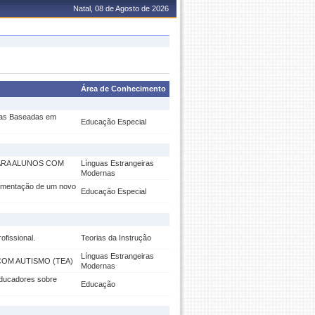
Natal, 08 de Agosto de 2026
Área de Conhecimento
icas Baseadas em
Educação Especial
ARA ALUNOS COM
Línguas Estrangeiras
Modernas
lementação de um novo
Educação Especial
ofissional.
Teorias da Instrução
Línguas Estrangeiras
COM AUTISMO (TEA)
Modernas
educadores sobre
Educação