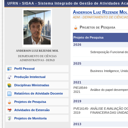
UFRN ›
SIGAA - Sistema Integrado de Gestão de Atividades A
Anderson Luiz Rezende Mol
ADM - DEPARTAMENTO DE CIÊNCIAS
Projetos de Pesquisa
Projeto de Pesquisa
2026
ANDERSON LUIZ REZENDE MOL
Sobreposição Funcional do 
DEPARTAMENTO DE CIÊNCIAS
ADMINISTRATIVAS - DEPAD
2025
Perfil Pessoal
Business Inteligence, Uni
Produção Intelectual
2021
Disciplinas Ministradas
PIE18544-
Análise do papel desempen
2021
Relatórios de Atividade Docente
2019
Projetos de Pesquisa
PVE16145-
ANÁLISE E AVALIAÇÃO 
Atividades de Extensão
2019
FINANCEIRA DAS UNID
Projetos de Monitoria
2013