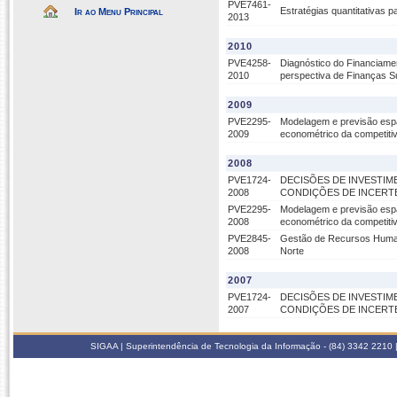
PVE7461-
Estratégias quantitativas p
Ir ao Menu Principal
2013
2010
PVE4258-
Diagnóstico do Financiame
2010
perspectiva de Finanças S
2009
PVE2295-
Modelagem e previsão espa
2009
econométrico da competiti
2008
PVE1724-
DECISÕES DE INVESTIM
2008
CONDIÇÕES DE INCERTE
PVE2295-
Modelagem e previsão espa
2008
econométrico da competiti
PVE2845-
Gestão de Recursos Humano
2008
Norte
2007
PVE1724-
DECISÕES DE INVESTIM
2007
CONDIÇÕES DE INCERTE
SIGAA | Superintendência de Tecnologia da Informação - (84) 3342 2210 