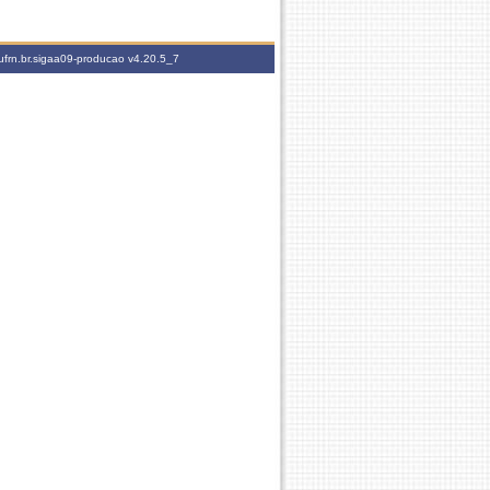
ufrn.br.sigaa09-producao
v4.20.5_7