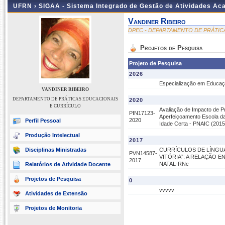
UFRN ›
SIGAA - Sistema Integrado de Gestão de Atividades A
Vandiner Ribeiro
DPEC - DEPARTAMENTO DE PRÁTIC
Projetos de Pesquisa
Projeto de Pesquisa
2026
Especialização em Educa
VANDINER RIBEIRO
DEPARTAMENTO DE PRÁTICAS EDUCACIONAIS
2020
E CURRÍCULO
Avaliação de Impacto de P
PIN17123-
Aperfeiçoamento Escola da
2020
Perfil Pessoal
Idade Certa - PNAIC (2015
Produção Intelectual
2017
Disciplinas Ministradas
CURRÍCULOS DE LÍNGU
PVN14587-
VITÓRIA”: A RELAÇÃO 
2017
NATAL-RNc
Relatórios de Atividade Docente
Projetos de Pesquisa
0
vvvvv
Atividades de Extensão
Projetos de Monitoria