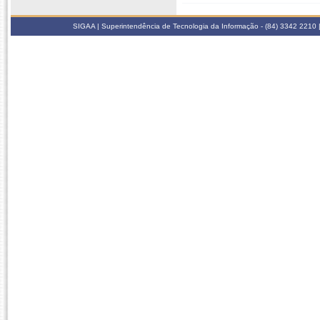
SIGAA | Superintendência de Tecnologia da Informação - (84) 3342 2210 