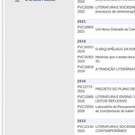
2022
PVC20286-
LITERATURA E SOCIEDADE: e
2022
processos de rememoração 
2021
PVC18903-
Uni-Verso Dobrado ao Cant
2021
2019
PVC16321-
O ARQUIPÉLAGO DA POE
2019
PVC16352-
Histórias que o tempo leva 
2019
20.
PVC16818-
A TRADIÇÃO LITERÁRIA 
2019
2016
PIC12773-
PROJETO DO PLANO DE
2016
PVC12985-
LITERATURA E ENSINO
2016
LEITOR REFLEXIVO
PVC13254-
Laboratório do Pensamento 
2016
as (con)texturas do saber 
2015
PVC12132-
LITERATURA E SOCIED
2015
CONTEMPORÂNEO