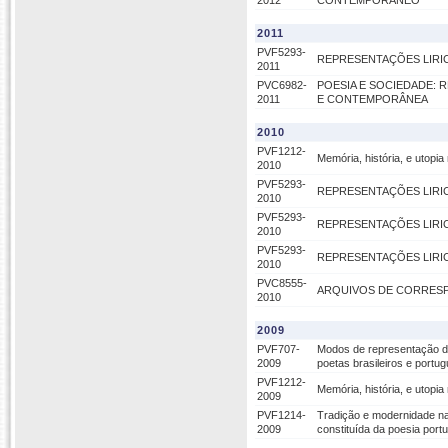
2012
CONTEMPORÂNEO
2011
PVF5293-
REPRESENTAÇÕES LIRIC
2011
PVC6982-
POESIA E SOCIEDADE: R
2011
E CONTEMPORÂNEA
2010
PVF1212-
Memória, história, e utopi
2010
PVF5293-
REPRESENTAÇÕES LIRIC
2010
PVF5293-
REPRESENTAÇÕES LIRIC
2010
PVF5293-
REPRESENTAÇÕES LIRIC
2010
PVC8555-
ARQUIVOS DE CORRESPONDÊN
2010
2009
PVF707-
Modos de representação do 
2009
poetas brasileiros e port
PVF1212-
Memória, história, e utopi
2009
PVF1214-
Tradição e modernidade na 
2009
constituída da poesia port