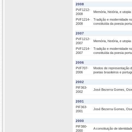
2008
PVF1212-
Memória, história, e utopi
2008
PVF1214-
Tradição e modernidade na 
2008
constituída da poesia port
2007
PVF1212-
Memória, história, e utopi
2007
PVF1214-
Tradição e modernidade na 
2007
constituída da poesia port
2006
PVF707-
Modos de representação do 
2006
poetas brasileiros e port
2002
PIF363-
José Bezerra Gomes, Oswa
2002
2001
PIF363-
José Bezerra Gomes, Oswa
2001
2000
PIF380-
A constituição de identida
2000