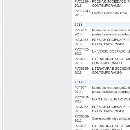
PVC12394-
POESIA E SOCIEDADE: R
2015
CONTEMPORÂNEA
PVC12743-
Folclore Político do Trairi
2015
2013
PVF707-
Modos de representação do 
2013
poetas brasileiros e port
PVC6982-
POESIA E SOCIEDADE: R
2013
E CONTEMPORÂNEA
PVC7462-
UNIVERSO DOBRADO: L
2013
PVC8591-
LITERATURA E SOCIED
2013
CONTEMPORÂNEO
PVC9995-
LITERATURA E SOCIED
2013
CONTEMPORÂNEO
2012
PVF707-
Modos de representação do 
2012
poetas brasileiros e port
PVC3459-
NO “ENTRE-LUGAR” DE 
2012
PVC6982-
POESIA E SOCIEDADE: R
2012
E CONTEMPORÂNEA
PVC8568-
Correspondências potiguar
2012
PVC8591-
LITERATURA E SOCIED