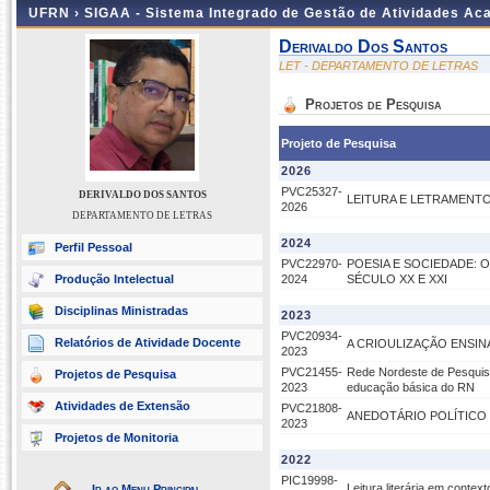
UFRN ›
SIGAA - Sistema Integrado de Gestão de Atividades A
Derivaldo Dos Santos
LET - DEPARTAMENTO DE LETRAS
Projetos de Pesquisa
Projeto de Pesquisa
2026
PVC25327-
DERIVALDO DOS SANTOS
LEITURA E LETRAMENTO
2026
DEPARTAMENTO DE LETRAS
2024
Perfil Pessoal
PVC22970-
POESIA E SOCIEDADE: 
Produção Intelectual
2024
SÉCULO XX E XXI
Disciplinas Ministradas
2023
PVC20934-
Relatórios de Atividade Docente
A CRIOULIZAÇÃO ENSIN
2023
PVC21455-
Rede Nordeste de Pesquisa 
Projetos de Pesquisa
2023
educação básica do RN
Atividades de Extensão
PVC21808-
ANEDOTÁRIO POLÍTICO 
2023
Projetos de Monitoria
2022
PIC19998-
Leitura literária em contex
Ir ao Menu Principal