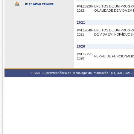
Ir ao Menu Principal
PVL20220-
EFEITOS DE UM PROGRA
2022
QUALIDADE DE VIDA EM
2021
PVL19048-
EFEITOS DE UM PROGRA
2021
DE VIDA EM INDIVÍDUO
2020
PVL17751-
PERFIL DE FUNCIONALI
2020
SIGAA | Superintendência de Tecnologia da Informação - (84) 3342 2210 