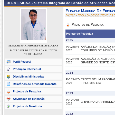
UFRN ›
SIGAA - Sistema Integrado de Gestão de Atividades A
Eleazar Marinho De Freita
FACISA - FACULDADE DE CIÊNCIAS 
Projetos de Pesquisa
Projeto de Pesquisa
2025
ELEAZAR MARINHO DE FREITAS LUCENA
PVL23844-
ANÁLISE DA RELAÇÃO E
2025
EQUILÍBRIO DE INDIVÍ
FACULDADE DE CIÊNCIAS DA SAÚDE DO
TRAIRI - FACISA
PVL24449-
AVALIAÇÃO LONGITUDIN
Perfil Pessoal
2025
GRANDE DO NORTE: ES
Produção Intelectual
2024
Disciplinas Ministradas
PVL22447-
EFEITO DE UM PROGRAM
2024
FIBROMIALGIA
Relatórios de Atividade Docente
Projetos de Pesquisa
2023
Atividades de Extensão
PVL23218-
O ENSINO DA APRENDIZ
2023
Projetos de Monitoria
2022