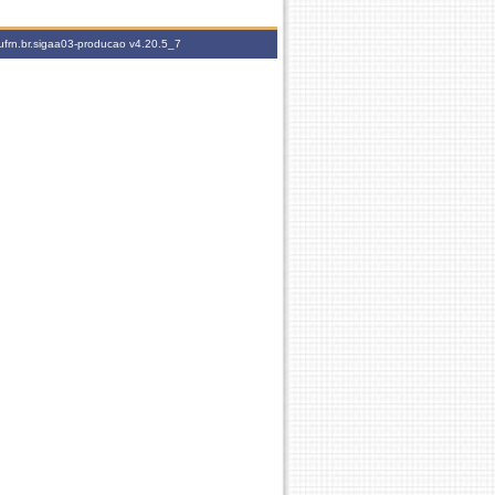
ufrn.br.sigaa03-producao
v4.20.5_7