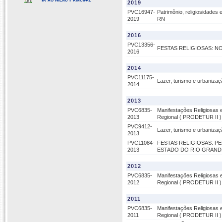
2019
PVC16947-
Patrimônio, religiosidades 
2019
RN
2016
PVC13356-
FESTAS RELIGIOSAS: N
2016
2014
PVC11175-
Lazer, turismo e urbanizaç
2014
2013
PVC6835-
Manifestações Religiosas 
2013
Regional ( PRODETUR II ) 
PVC9412-
Lazer, turismo e urbanizaç
2013
PVC11084-
FESTAS RELIGIOSAS: P
2013
ESTADO DO RIO GRAND
2012
PVC6835-
Manifestações Religiosas 
2012
Regional ( PRODETUR II ) 
2011
PVC6835-
Manifestações Religiosas 
2011
Regional ( PRODETUR II ) 