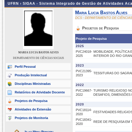
UFRN ›
SIGAA - Sistema Integrado de Gestão de Atividades A
Maria Lucia Bastos Alves
DCS - DEPARTAMENTO DE CIÊNCIAS
Projetos de Pesquisa
Projeto de Pesquisa
2025
PVC24018-
MOBILIDADE, POLÍTICA
MARIA LUCIA BASTOS ALVES
2025
INTERIOR DO RIO GRA
DEPARTAMENTO DE CIÊNCIAS SOCIAIS
2023
Perfil Pessoal
PVC21395-
TESSITURAS DO SAGRADO: 
Produção Intelectual
2023
Disciplinas Ministradas
2022
PVC19667-
TURISMO RELIGIOSO N
Relatórios de Atividade Docente
2022
DESAFIOS, DIMENSÕES 
Projetos de Pesquisa
2020
Atividades de Extensão
PVC18114-
FESTIVIDADES RELIGIOS
2020
Projetos de Monitoria
PVC18341-
REDE DE PESQUISA EM
2020
Ir ao Menu Principal