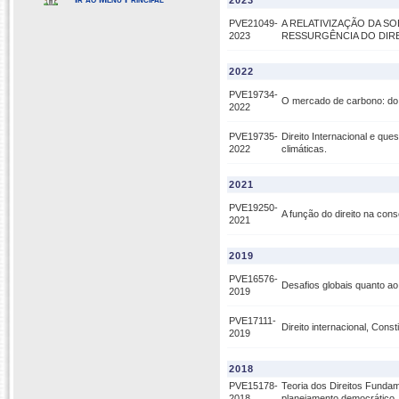
2023
PVE21049-
A RELATIVIZAÇÃO DA SO
2023
RESSURGÊNCIA DO DIR
2022
PVE19734-
O mercado de carbono: do 
2022
PVE19735-
Direito Internacional e qu
2022
climáticas.
2021
PVE19250-
A função do direito na con
2021
2019
PVE16576-
Desafios globais quanto a
2019
PVE17111-
Direito internacional, Cons
2019
2018
PVE15178-
Teoria dos Direitos Fundam
2018
planejamento democrático