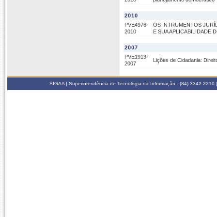
2010
PVE4976-
OS INTRUMENTOS JURÍD
2010
E SUA APLICABILIDADE
2007
PVE1913-
Lições de Cidadania: Direi
2007
SIGAA | Superintendência de Tecnologia da Informação - (84) 3342 2210 