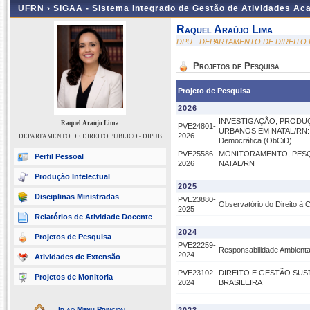
UFRN ›
SIGAA - Sistema Integrado de Gestão de Atividades A
Raquel Araújo Lima
DPU - DEPARTAMENTO DE DIREITO 
Projetos de Pesquisa
Projeto de Pesquisa
2026
INVESTIGAÇÃO, PRODUÇ
Raquel Araújo Lima
PVE24801-
URBANOS EM NATAL/RN: des
2026
DEPARTAMENTO DE DIREITO PUBLICO - DIPUB
Democrática (ObCiD)
PVE25586-
MONITORAMENTO, PESQ
Perfil Pessoal
2026
NATAL/RN
Produção Intelectual
2025
Disciplinas Ministradas
PVE23880-
Observatório do Direito à 
2025
Relatórios de Atividade Docente
2024
Projetos de Pesquisa
PVE22259-
Responsabilidade Ambiental
2024
Atividades de Extensão
PVE23102-
DIREITO E GESTÃO SUS
Projetos de Monitoria
2024
BRASILEIRA
Ir ao Menu Principal