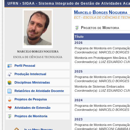
UFRN ›
SIGAA - Sistema Integrado de Gestão de Atividades A
Marcelo Borges Nogueira
ECT - ESCOLA DE CIÊNCIAS E TEC
Projetos de Monitoria
Título
2026
Programa de Monitoria em Computaçã
MARCELO BORGES NOGUEIRA
Coordenador(a): MARCELO BORGE
ESCOLA DE CIÊNCIAS E TECNOLOGIA
Monitoria em Prototipagem Mecânica, 
Coordenador(a): LUIZ EDUARDO CU
Perfil Pessoal
2025
Produção Intelectual
Programa de Monitoria em Computaçã
Coordenador(a): MARCELO BORGE
Disciplinas Ministradas
Monitoria de Sistemas Embarcados
Coordenador(a): LUIZ EDUARDO CU
Relatórios de Atividade Docente
Projetos de Pesquisa
2024
Programa de Monitoria em Computaçã
Atividades de Extensão
Coordenador(a): MARCELO BORGE
Projetos de Monitoria
2023
Programa de Monitoria em Computaçã
Coordenador(a): MARCONI CAMAR
Ir ao Menu Principal