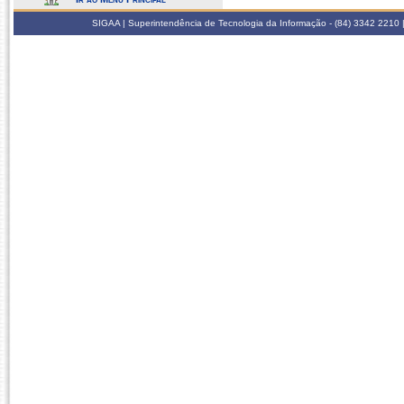
SIGAA | Superintendência de Tecnologia da Informação - (84) 3342 2210 