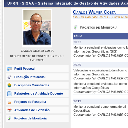
UFRN ›
SIGAA - Sistema Integrado de Gestão de Atividades A
Carlos Wilmer Costa
CIV - DEPARTAMENTO DE ENGENHAR
Projetos de Monitoria
Título
2022
Monitoria estudantil e videaulas como
CARLOS WILMER COSTA
Informações Geográficas (SIG)
Coordenador(a): CARLOS WILMER C
DEPARTAMENTO DE ENGENHARIA CIVIL E
AMBIENTAL
2020
Perfil Pessoal
Videoaulas e monitoria estudantil com
Informações Geográficas
Produção Intelectual
Coordenador(a): CARLOS WILMER C
Monitoria estudantil e videoaulas com
Disciplinas Ministradas
Informações Geográficas
Coordenador(a): CARLOS WILMER C
Relatórios de Atividade Docente
2019
Projetos de Pesquisa
Monitoria estudantil como forma de ot
Atividades de Extensão
Geográficas
Coordenador(a): CARLOS WILMER C
Projetos de Monitoria