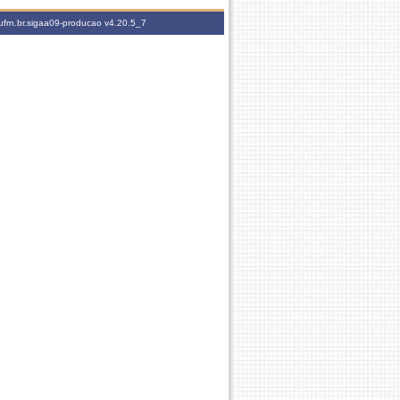
ufrn.br.sigaa09-producao
v4.20.5_7