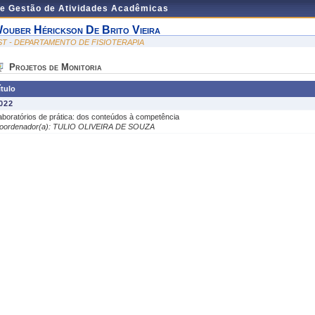
de Gestão de Atividades Acadêmicas
ouber Hérickson De Brito Vieira
ST - DEPARTAMENTO DE FISIOTERAPIA
Projetos de Monitoria
ítulo
022
aboratórios de prática: dos conteúdos à competência
oordenador(a): TULIO OLIVEIRA DE SOUZA