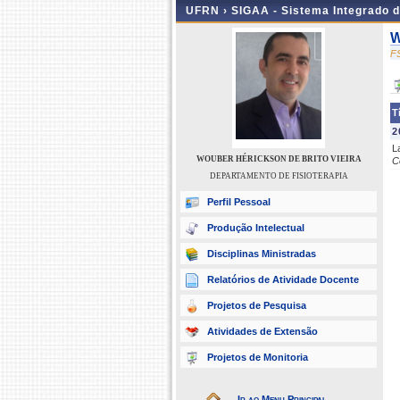
UFRN ›
SIGAA - Sistema Integrado 
W
F
T
2
L
WOUBER HÉRICKSON DE BRITO VIEIRA
C
DEPARTAMENTO DE FISIOTERAPIA
Perfil Pessoal
Produção Intelectual
Disciplinas Ministradas
Relatórios de Atividade Docente
Projetos de Pesquisa
Atividades de Extensão
Projetos de Monitoria
Ir ao Menu Principal