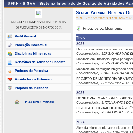
UFRN ›
SIGAA - Sistema Integrado de Gestão de Atividades A
Sergio Adriane Bezerra De
MOR - DEPARTAMENTO DE MORFO
SERGIO ADRIANE BEZERRA DE MOURA
DEPARTAMENTO DE MORFOLOGIA
Projetos de Monitoria
Perfil Pessoal
Título
2026
Produção Intelectual
Microscopia virtual como recurso acess
Disciplinas Ministradas
Coordenador(a): SERGIO ADRIANE
Monitoria em Histologia: apoio pedagó
Relatórios de Atividade Docente
Coordenador(a): SERGIO ADRIANE
Monitoria em histologia: integrando co
Projetos de Pesquisa
Coordenador(a): CHRISTINA DA SILV
PROJETO DE MONITORIA DE ANAT
Atividades de Extensão
Coordenador(a): SHEILA RAMOS D
Projetos de Monitoria
2025
MONITORIA EM ANATOMIA TOPOGR
Ir ao Menu Principal
Coordenador(a): SHEILA RAMOS D
HISTOPATOLOGIA APLICADA ÀS CIÊ
Coordenador(a): PEDRO PAULO DE
2024
Além da microscopia: aprendizado em 
Coordenador(a): SERGIO ADRIANE