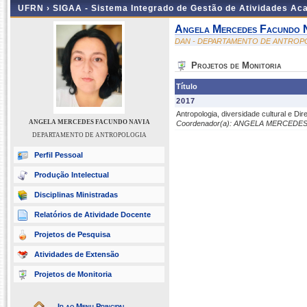
UFRN ›
SIGAA - Sistema Integrado de Gestão de Atividades A
Angela Mercedes Facundo 
DAN - DEPARTAMENTO DE ANTROP
Projetos de Monitoria
Título
2017
Antropologia, diversidade cultural e Di
ANGELA MERCEDES FACUNDO NAVIA
Coordenador(a): ANGELA MERCEDE
DEPARTAMENTO DE ANTROPOLOGIA
Perfil Pessoal
Produção Intelectual
Disciplinas Ministradas
Relatórios de Atividade Docente
Projetos de Pesquisa
Atividades de Extensão
Projetos de Monitoria
Ir ao Menu Principal