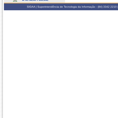
SIGAA | Superintendência de Tecnologia da Informação - (84) 3342 2210 