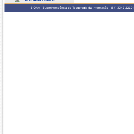
SIGAA | Superintendência de Tecnologia da Informação - (84) 3342 2210 