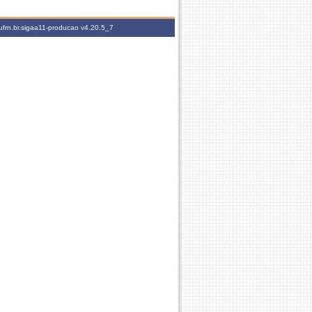
ufrn.br.sigaa11-producao
v4.20.5_7