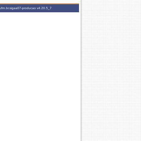
ufrn.br.sigaa07-producao
v4.20.5_7