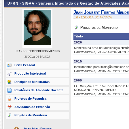
UFRN ›
SIGAA - Sistema Integrado de Gestão de Atividades A
Jean Joubert Freitas Mende
EM - ESCOLA DE MÚSICA
Projetos de Monitoria
Título
2020
Monitoria na área de Musicologia Hist
JEAN JOUBERT FREITAS MENDES
Coordenador(a): AGOSTINHO JORGE
ESCOLA DE MÚSICA
2015
Perfil Pessoal
Instrumentos para iniciação musical: 
Coordenador(a): JEAN JOUBERT FR
Produção Intelectual
2009
Disciplinas Ministradas
FORMAÇÃO DE PROFESSORES E D
MÚSICA NO ENSINO MÉDIO
Relatórios de Atividade Docente
Coordenador(a): JEAN JOUBERT FR
Projetos de Pesquisa
Atividades de Extensão
Projetos de Monitoria
Ir ao Menu Principal