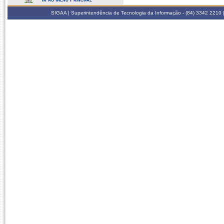
SIGAA | Superintendência de Tecnologia da Informação - (84) 3342 2210 