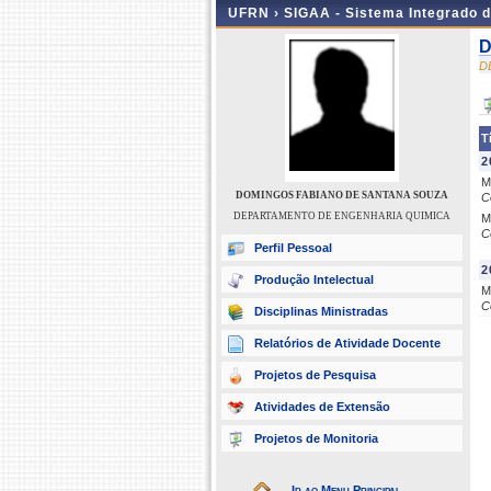
UFRN ›
SIGAA - Sistema Integrado 
D
D
T
2
M
DOMINGOS FABIANO DE SANTANA SOUZA
C
DEPARTAMENTO DE ENGENHARIA QUIMICA
M
C
Perfil Pessoal
2
Produção Intelectual
M
C
Disciplinas Ministradas
Relatórios de Atividade Docente
Projetos de Pesquisa
Atividades de Extensão
Projetos de Monitoria
Ir ao Menu Principal