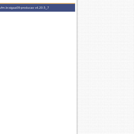
ufrn.br.sigaa09-producao
v4.20.5_7