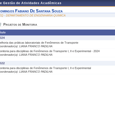
de Gestão de Atividades Acadêmicas
omingos Fabiano De Santana Souza
EQ - DEPARTAMENTO DE ENGENHARIA QUIMICA
Projetos de Monitoria
ítulo
024
elhoria das práticas laboratoriais de Fenômenos de Transporte
oordenador(a): LIANA FRANCO PADILHA
onitoria para disciplinas de Fenômenos de Transporte I, II e Experimental - 2024
oordenador(a): LIANA FRANCO PADILHA
022
onitoria para disciplinas de Fenômenos de Transporte I, II e Experimental
oordenador(a): LIANA FRANCO PADILHA