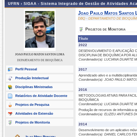
UFRN ›
SIGAA - Sistema Integrado de Gestão de Atividades A
Joao Paulo Matos Santos 
DBQ - DEPARTAMENTO DE BIOQUÍM
Projetos de Monitoria
Título
2022
DESENVOLVIMENTO E APLICAÇÃO D
JOAO PAULO MATOS SANTOS LIMA
DISCIPLINA DE BIOQUÍMICA POR A
Coordenador(a): LUCIANA DUARTE 
DEPARTAMENTO DE BIOQUÍMICA
Perfil Pessoal
2017
Aprendizado ativo e a multidisciplinar
Produção Intelectual
Coordenador(a): JOAO PAULO MATO
Disciplinas Ministradas
2016
METODOLOGIAS ATIVAS PARA FAC
Relatórios de Atividade Docente
BIOQUÍMICA
Coordenador(a): LUCIANA DUARTE 
Projetos de Pesquisa
Produção de recursos de informática q
Atividades de Extensão
Coordenador(a): ELIZEU ANTUNES 
Projetos de Monitoria
2014
Desenvolvimento de um aplicativo móve
Coordenador(a): DANIEL CARLOS F
Ir ao Menu Principal