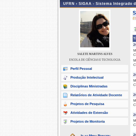
UFRN ›
SIGAA - Sistema Integrado 
S
E
T
2
M
SALETE MARTINS ALVES
C
ESCOLA DE CIÊNCIAS E TECNOLOGIA
M
C
Perfil Pessoal
2
Produção Intelectual
M
C
Disciplinas Ministradas
2
Relatórios de Atividade Docente
M
Projetos de Pesquisa
C
Atividades de Extensão
2
M
Projetos de Monitoria
C
2
Ir ao Menu Principal