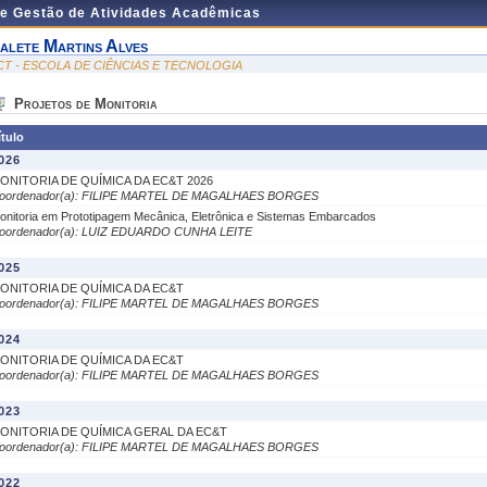
de Gestão de Atividades Acadêmicas
alete Martins Alves
CT - ESCOLA DE CIÊNCIAS E TECNOLOGIA
Projetos de Monitoria
ítulo
026
ONITORIA DE QUÍMICA DA EC&T 2026
oordenador(a): FILIPE MARTEL DE MAGALHAES BORGES
onitoria em Prototipagem Mecânica, Eletrônica e Sistemas Embarcados
oordenador(a): LUIZ EDUARDO CUNHA LEITE
025
ONITORIA DE QUÍMICA DA EC&T
oordenador(a): FILIPE MARTEL DE MAGALHAES BORGES
024
ONITORIA DE QUÍMICA DA EC&T
oordenador(a): FILIPE MARTEL DE MAGALHAES BORGES
023
ONITORIA DE QUÍMICA GERAL DA EC&T
oordenador(a): FILIPE MARTEL DE MAGALHAES BORGES
022