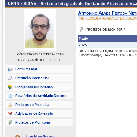
UFRN ›
SIGAA - Sistema Integrado de Gestão de Atividades A
Antonino Alves Feitosa Net
TAD - ESCOLA AGRÍCOLA DE JUNDIA
Projetos de Monitoria
Título
2025
Desvendando a Lógica: Monitoria em Al
ANTONINO ALVES FEITOSA NETO
Coordenador(a): TANIRO CHACON 
ESCOLA AGRÍCOLA DE JUNDIAÍ
Perfil Pessoal
Produção Intelectual
Disciplinas Ministradas
Relatórios de Atividade Docente
Projetos de Pesquisa
Atividades de Extensão
Projetos de Monitoria
Ir ao Menu Principal