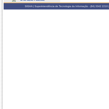
SIGAA | Superintendência de Tecnologia da Informação - (84) 3342 2210 