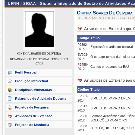
UFRN ›
SIGAA - Sistema Integrado de Gestão de Atividades A
Cinthia Soares De Oliveira
- DEPARTAMENTO DE PESSOAL PENS
Atividades de Extensão que
Código
Título
PJ392-
Expressões artístico-culturai
2014
CINTHIA SOARES DE OLIVEIRA
EV203-
O espaço-tempo da mulher na 
2014
DEPARTAMENTO DE PESSOAL PENSIONISTA
CIVIS
PJ488-
Cantos e recantos da EAJ
2012
Perfil Pessoal
Atividades de Extensão das q
Produção Intelectual
Código
Título
Disciplinas Ministradas
EV631-
SIMULADO PARA O ENEM
Relatórios de Atividade Docente
2014
EV513-
Projetos de Pesquisa
SIMULADO PARA O ENEM
2013
Atividades de Extensão
EV560-
Semana Acadêmica das Ciê
2012
SOLUÇÕES PARA O RN
Projetos de Monitoria
EV038-
I COLÓQUIO O ESPAÇO DO 
2011