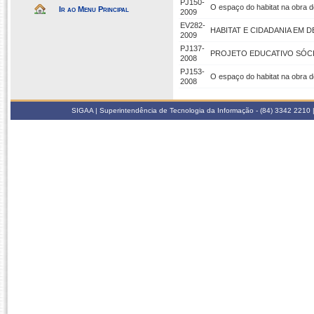
PJ150-
O espaço do habitat na obra 
Ir ao Menu Principal
2009
EV282-
HABITAT E CIDADANIA EM 
2009
PJ137-
PROJETO EDUCATIVO SÓCI
2008
PJ153-
O espaço do habitat na obra 
2008
SIGAA | Superintendência de Tecnologia da Informação - (84) 3342 2210 