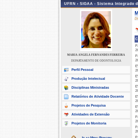
UFRN ›
SIGAA - Sistema Integrado 
M
D
C
P
2
MARIA ANGELA FERNANDES FERREIRA
P
2
DEPARTAMENTO DE ODONTOLOGIA
E
Perfil Pessoal
2
E
Produção Intelectual
2
E
Disciplinas Ministradas
2
Relatórios de Atividade Docente
E
2
Projetos de Pesquisa
E
2
Atividades de Extensão
P
2
Projetos de Monitoria
P
2
P
Ir ao Menu Principal