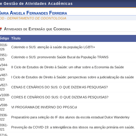
de Gestão de Atividades Acadêmicas
aria Angela Fernandes Ferreira
OD - DEPARTAMENTO DE ODONTOLOGIA
Atividades de Extensão que Coordena
ódigo
Título
J016-
Colorindo o SUS: atenção à saúde da população LGBTI+
026
J951-
Colorindo o SUS: promovendo Saúde Bucal da População TRANS
025
V344-
II Ciclo de Estudos de Direito à Saúde: um olhar sobre a Economia da Saúde
024
V487-
I Ciclo de Estudos de Direito à Saúde: perspectivas sobre a judicialização da saúde
023
V827-
CENAS E CENÁRIOS DO SUS: O QUE DIZEM AS PESQUISAS?
023
V1008-
CORES E CENÁRIOS DO SUS: O QUE DIZEM AS PESQUISAS?
023
V598-
VI PROGRAMA DE INVERNO DO PPGSCol
022
J936-
Preparatório para seleção do IF dos alunos da escola estadual Dulce Wanderley
022
J061-
Prevenção da COVID-19: a televigilância dos idosos na atenção primária em saúde.
021
J716-