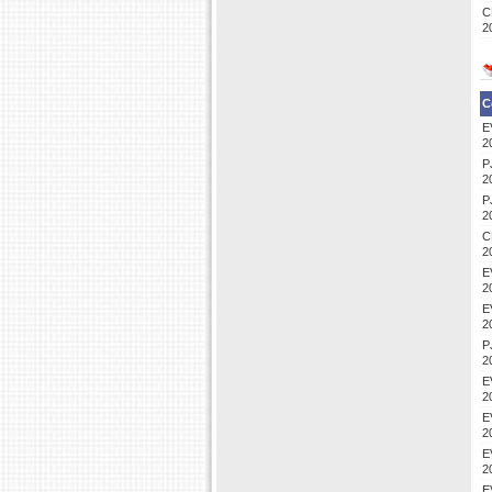
C
2
C
E
2
P
2
P
2
C
2
E
2
E
2
P
2
E
2
E
2
E
2
E