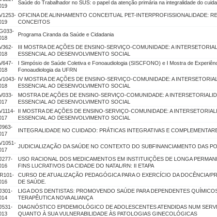
Saúde do Trabalhador no SUS: o papel da atenção primária na integralidade do cuid
019
V1253-
OFICINA DE ALINHAMENTO CONCEITUAL PET-INTERPROFISSIONALIDADE: 
019
CONCEITOS
G033-
Programa Ciranda da Saúde e Cidadania
018
V362-
III MOSTRA DE AÇÕES DE ENSINO-SERVIÇO-COMUNIDADE: A INTERSETORI
018
ESSENCIAL AO DESENVOLVIMENTO SOCIAL
V647-
I Simpósio de Saúde Coletiva e Fonoaudiologia (SISCFONO) e I Mostra de Experiên
018
Fonoaudiologia da UFRN
V1043-
IV MOSTRA DE AÇÕES DE ENSINO-SERVIÇO-COMUNIDADE: A INTERSETORI
018
ESSENCIAL AO DESENVOLVIMENTO SOCIAL
V033-
MOSTRA DE AÇÕES DE ENSINO-SERVIÇO-COMUNIDADE: A INTERSETORIALI
017
ESSENCIAL AO DESENVOLVIMENTO SOCIAL
V1114-
II MOSTRA DE AÇÕES DE ENSINO-SERVIÇO-COMUNIDADE: A INTERSETORIA
017
ESSENCIAL AO DESENVOLVIMENTO SOCIAL
J963-
INTEGRALIDADE NO CUIDADO: PRÁTICAS INTEGRATIVAS E COMPLEMENTAR
017
V1051-
JUDICIALIZAÇÃO DA SAÚDE NO CONTEXTO DO SUBFINANCIAMENTO DAS POL
017
J277-
USO RACIONAL DOS MEDICAMENTOS EM INSTITUIÇÕES DE LONGA PERMANÊ
016
FINS LUCRATIVOS DA CIDADE DO NATAL/RN: II ETAPA
R101-
CURSO DE ATUALIZAÇÃO PEDAGÓGICA PARA O EXERCÍCIO DA DOCÊNCIA/P
016
DE SAÚDE.
J301-
LIGA DOS DENTISTAS: PROMOVENDO SAÚDE PARA DEPENDENTES QUÍMICO
014
TERAPÊUTICA NOVA ALIANÇA
J531-
DIAGNÓSTICO EPIDEMIOLÓGICO DE ADOLESCENTES ATENDIDAS NUM SERV
013
QUANTO À SUA VULNERABILIDADE ÀS PATOLOGIAS GINECOLÓGICAS