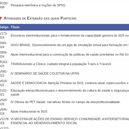
R100-
Pesquisa eletrônica e noções do SPSS
008
Atividades de Extensão das quais Participo
ódigo
Título
V172-
Encontros interinstitucionais para o fortalecimento da capacidade gestora do SUS n
024
J081-
SOGI BRASIL: Desenvolvimento de um jogo de simulação virtual para formação e
024
J899-
Apoio Interinstitucional para a construção de políticas de saúde prioritárias no Rio 
024
R261-
TRANSvivendo a Clínica: cuidado integral à população Trans e Travesti
023
V581-
IV SEMINÁRIO DE SAÚDE COLETIVA NA UFRN
022
V616-
SAÚDE E DEMOCRACIA: Atenção Primária no SUS, contexto atual, repercussões e 
022
J102-
Educação interprofissional para o desenvolvimento da cultura de saúde e segurança
021
saúde
V020-
IV Oficina do PET Saúde: narrativas férteis no campo da interprofissionalidade.
020
V645-
Apoio Institucional no SUS
019
V1278-
VI MOSTRA DE AÇÕES DE ENSINO-SERVIÇO-COMUNIDADE: A INTERSETORI
019
ESSENCIAL AO DESENVOLVIMENTO SOCIAL
V1227-