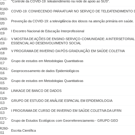
"Controle da COVID-19: teleatendimento na rede de apoio ao SUS".
020
R160-
COVID-19: CONHECENDO PARA ATUAR NO SERVIÇO DE TELEATENDIMENTO 
020
J863-
Prevenção da COVID-19: a televigilância dos idosos na atenção primária em saúde.
020
V458-
I Encontro Nacional de Educação Interprofissional
019
V611-
V MOSTRA DE AÇÕES DE ENSINO-SERVIÇO-COMUNIDADE: A INTERSETORIA
019
ESSENCIAL AO DESENVOLVIMENTO SOCIAL
V489-
V PROGRAMA DE INVERNO DA PÓS-GRADUAÇÃO EM SAÚDE COLETIVA
018
J558-
Grupo de estudos em Metodologias Quantitativas
017
R261-
Geoprocessamento de dados Epidemiológicos
016
J628-
Grupo de estudos em Metodologias Quantitativas
015
R083-
LINKAGE DE BANCO DE DADOS
014
J328-
GRUPO DE ESTUDO DE ANÁLISE ESPACIAL EM EPIDEMIOLOGIA
013
V229-
I PROGRAMA DE CURSO DE INVERNO EM SAÚDE COLETIVA DA UFRN
013
J371-
Grupo de Estudos Ecológicos com Georreferenciamento - GRUPO GEO
012
R260-
Escrita Científica
011