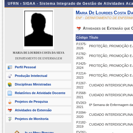
UFRN ›
SIGAA - Sistema Integrado de Gestão de Atividades A
Maria De Lourdes Costa Da
ENF - DEPARTAMENTO DE ENFERM
Atividades de Extensão que
Código
Título
PJ375-
PROTEÇÃO, PROMOÇÃO E A
2026
MARIA DE LOURDES COSTA DA SILVA
PJ782-
PROTEÇÃO, PROMOÇÃO E A
2025
DEPARTAMENTO DE ENFERMAGEM
PJ425-
PROTEÇÃO, PROMOÇÃO E A
Perfil Pessoal
2024
PJ214-
PROTEÇÃO, PROMOÇÃO E A
Produção Intelectual
2023
PJ267-
Disciplinas Ministradas
CUIDADO INTERDISCIPLINA
2022
Relatórios de Atividade Docente
PJ568-
CUIDADO INTERDISCIPLINA
2021
Projetos de Pesquisa
EV263-
6ª Semana de Enfermagem da 
2021
Atividades de Extensão
PJ094-
CUIDADO INTERDISCIPLINAR
2020
Projetos de Monitoria
PJ182-
CUIDADO INTERDISCIPLINA
2019
EV261-
Ir ao Menu Principal