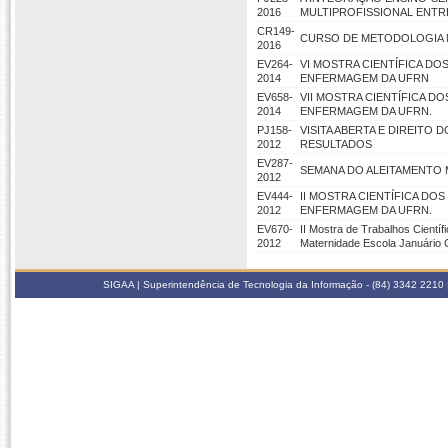
2016
MULTIPROFISSIONAL ENTRE
CR149-
CURSO DE METODOLOGIA N
2016
EV264-
VI MOSTRA CIENTÍFICA D
2014
ENFERMAGEM DA UFRN
EV658-
VII MOSTRA CIENTÍFICA 
2014
ENFERMAGEM DA UFRN.
PJ158-
VISITA ABERTA E DIREITO
2012
RESULTADOS
EV287-
SEMANA DO ALEITAMENTO 
2012
EV444-
II MOSTRA CIENTÍFICA D
2012
ENFERMAGEM DA UFRN.
EV670-
II Mostra de Trabalhos Cientí
2012
Maternidade Escola Januário 
SIGAA | Superintendência de Tecnologia da Informação - (84) 3342 2210 