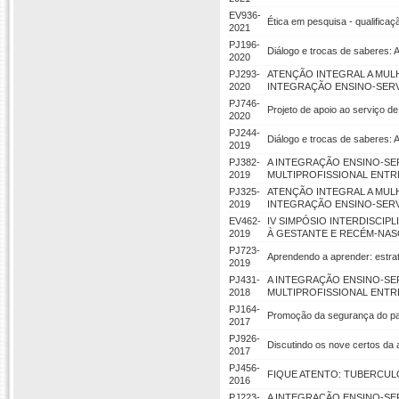
EV936-
Ética em pesquisa - qualific
2021
PJ196-
Diálogo e trocas de saberes: 
2020
PJ293-
ATENÇÃO INTEGRAL A MULH
2020
INTEGRAÇÃO ENSINO-SER
PJ746-
Projeto de apoio ao serviço 
2020
PJ244-
Diálogo e trocas de saberes: 
2019
PJ382-
A INTEGRAÇÃO ENSINO-SE
2019
MULTIPROFISSIONAL ENTRE
PJ325-
ATENÇÃO INTEGRAL A MULH
2019
INTEGRAÇÃO ENSINO-SER
EV462-
IV SIMPÓSIO INTERDISCIP
2019
À GESTANTE E RECÉM-NAS
PJ723-
Aprendendo a aprender: estrat
2019
PJ431-
A INTEGRAÇÃO ENSINO-SE
2018
MULTIPROFISSIONAL ENTR
PJ164-
Promoção da segurança do pa
2017
PJ926-
Discutindo os nove certos d
2017
PJ456-
FIQUE ATENTO: TUBERCUL
2016
PJ223-
A INTEGRAÇÃO ENSINO-SE