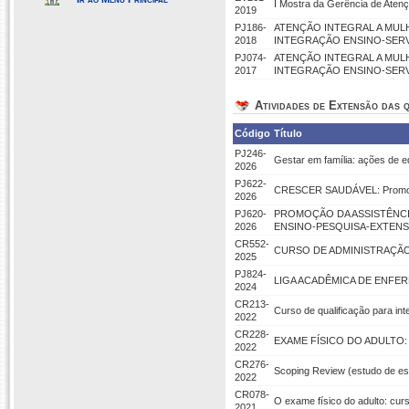
I Mostra da Gerência de Aten
2019
PJ186-
ATENÇÃO INTEGRAL A MULH
2018
INTEGRAÇÃO ENSINO-SER
PJ074-
ATENÇÃO INTEGRAL A MULH
2017
INTEGRAÇÃO ENSINO-SER
Atividades de Extensão das q
Código
Título
PJ246-
Gestar em família: ações de 
2026
PJ622-
CRESCER SAUDÁVEL: Promoção 
2026
PJ620-
PROMOÇÃO DA ASSISTÊNCI
2026
ENSINO-PESQUISA-EXTENS
CR552-
CURSO DE ADMINISTRAÇÃO
2025
PJ824-
LIGA ACADÊMICA DE ENFE
2024
CR213-
Curso de qualificação para in
2022
CR228-
EXAME FÍSICO DO ADULTO: C
2022
CR276-
Scoping Review (estudo de e
2022
CR078-
O exame físico do adulto: cur
2021