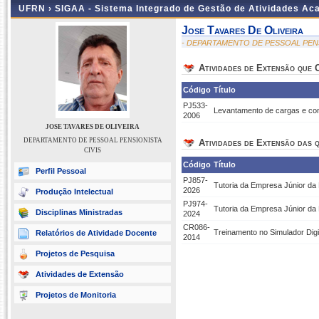
UFRN ›
SIGAA - Sistema Integrado de Gestão de Atividades A
Jose Tavares De Oliveira
- DEPARTAMENTO DE PESSOAL PENS
Atividades de Extensão que
Código
Título
PJ533-
Levantamento de cargas e con
2006
JOSE TAVARES DE OLIVEIRA
DEPARTAMENTO DE PESSOAL PENSIONISTA
Atividades de Extensão das q
CIVIS
Código
Título
Perfil Pessoal
PJ857-
Tutoria da Empresa Júnior da
2026
Produção Intelectual
PJ974-
Tutoria da Empresa Júnior da
Disciplinas Ministradas
2024
CR086-
Treinamento no Simulador Digi
Relatórios de Atividade Docente
2014
Projetos de Pesquisa
Atividades de Extensão
Projetos de Monitoria