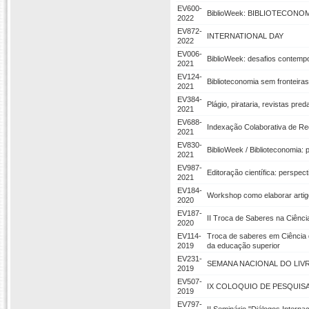
EV600-
BiblioWeek: BIBLIOTECONOM
2022
EV872-
INTERNATIONAL DAY
2022
EV006-
BiblioWeek: desafios contemp
2021
EV124-
Biblioteconomia sem fronteira
2021
EV384-
Plágio, pirataria, revistas pr
2021
EV688-
Indexação Colaborativa de Re
2021
EV830-
BiblioWeek / Biblioteconomia: p
2021
EV987-
Editoração científica: perspect
2021
EV184-
Workshop como elaborar artigo
2020
EV187-
II Troca de Saberes na Ciênci
2020
EV114-
Troca de saberes em Ciência d
2019
da educação superior
EV231-
SEMANA NACIONAL DO LIVR
2019
EV507-
IX COLOQUIO DE PESQUIS
2019
EV797-