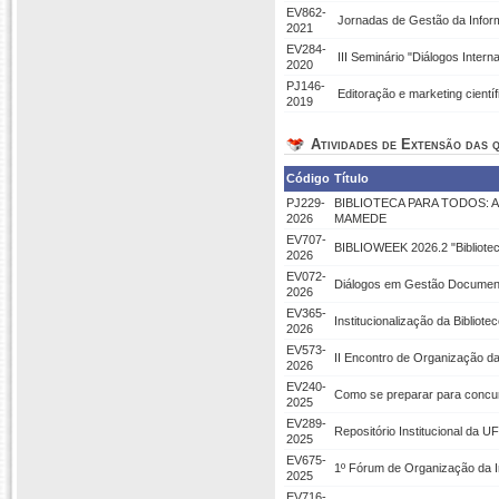
EV862-
Jornadas de Gestão da Info
2021
EV284-
III Seminário "Diálogos Inter
2020
PJ146-
Editoração e marketing cient
2019
Atividades de Extensão das q
Código
Título
PJ229-
BIBLIOTECA PARA TODOS: 
2026
MAMEDE
EV707-
BIBLIOWEEK 2026.2 "Bibliote
2026
EV072-
Diálogos em Gestão Documenta
2026
EV365-
Institucionalização da Bibliot
2026
EV573-
II Encontro de Organização d
2026
EV240-
Como se preparar para concur
2025
EV289-
Repositório Institucional da
2025
EV675-
1º Fórum de Organização da 
2025
EV716-