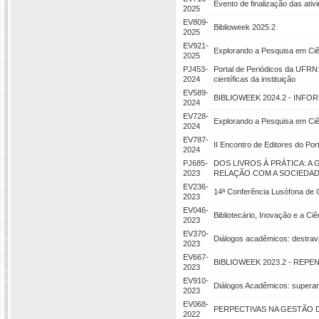
Evento de finalização das ativ
2025
EV809-
Biblioweek 2025.2
2025
EV921-
Explorando a Pesquisa em Ciên
2025
PJ453-
Portal de Periódicos da UFRN:
2024
científicas da instituição
EV589-
BIBLIOWEEK 2024.2 - INF
2024
EV728-
Explorando a Pesquisa em Ciê
2024
EV787-
II Encontro de Editores do Po
2024
PJ685-
DOS LIVROS À PRÁTICA: A
2023
RELAÇÃO COM A SOCIEDA
EV236-
14ª Conferência Lusófona de 
2023
EV046-
Bibliotecário, Inovação e a Ciê
2023
EV370-
Diálogos acadêmicos: destrav
2023
EV667-
BIBLIOWEEK 2023.2 - RE
2023
EV910-
Diálogos Acadêmicos: superan
2023
EV068-
PERPECTIVAS NA GESTÃO
2022