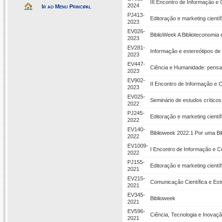
III Encontro de Informação e
2024
Ir ao Menu Principal
PJ413-
Editoração e marketing cient
2023
EV026-
BiblioWeek A Biblioteconomia
2023
EV281-
Informação e estereótipos de
2023
EV447-
Ciência e Humanidade: pensan
2023
EV902-
II Encontro de Informação e 
2023
EV025-
Seminário de estudos crítico
2022
PJ245-
Editoração e marketing cient
2022
EV140-
Biblioweek 2022.1 Por uma Bi
2022
EV1009-
I Encontro de Informação e 
2022
PJ155-
Editoração e marketing cient
2021
EV215-
Comunicação Científica e Es
2021
EV345-
Biblioweek
2021
EV596-
Ciência, Tecnologia e Inovação
2021