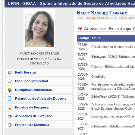
UFRN ›
SIGAA - Sistema Integrado de Gestão de Atividades A
Nancy Sanchez Tarrago
CIN - DEPARTAMENTO DE CIÊNCIA
Atividades de Extensão que
Código
Título
PJ426-
Fortalecimento da internacio
2026
NANCY SANCHEZ TARRAGO
EV067-
Biblioweek 2026.1 Biblioteco
2026
DEPARTAMENTO DE CIÊNCIA DA
INFORMAÇÃO
EV363-
Palestra: Biblioterapia antirr
2026
Perfil Pessoal
EV504-
Cinebiblio
2026
Produção Intelectual
PJ535-
Fortalecimento da editoração 
2025
estratégia para a Ciência Abe
Disciplinas Ministradas
EV171-
BiblioWeek (2025.1) "Bibliot
Relatórios de Atividade Docente
2025
EV999-
IV Encontro de Informação e
Projetos de Pesquisa
2025
Brasil-Estados Unidos-Colôm
PJ319-
Atividades de Extensão
Editoração, marcação XML e m
2024
EV030-
Projetos de Monitoria
Biblioweek: Biblioteconomia, 
2024
EV813-