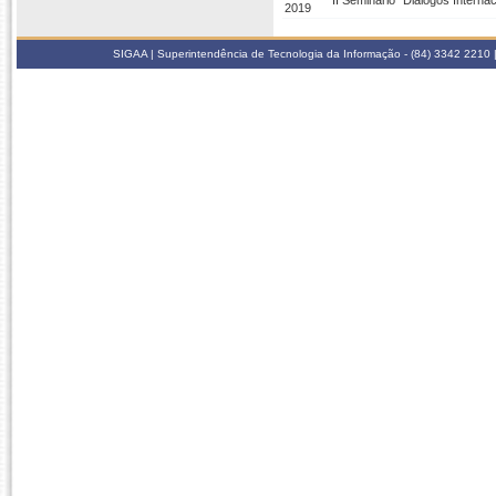
II Seminário "Diálogos Interna
2019
SIGAA | Superintendência de Tecnologia da Informação - (84) 3342 2210 