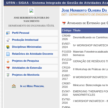
UFRN ›
SIGAA - Sistema Integrado de Gestão de Atividades A
Jose Heriberto Oliveira Do
DET - DEPARTAMENTO DE ENGENHA
JOSE HERIBERTO OLIVEIRA DO
NASCIMENTO
Atividades de Extensão que
DEPARTAMENTO DE ENGENHARIA TÊXTIL
Código
Título
Perfil Pessoal
CR049-
Desmistificando os Caminhos
2026
Produção Intelectual
EV937-
IV- WORKSHOP INOVATECH
Disciplinas Ministradas
2024
PJ1033-
Materiais Fotoeletrocatalisad
Relatórios de Atividade Docente
2023
biomassa
EV1219-
Projetos de Pesquisa
GERAÇÃO DE RESÍDUOS TÊXT
2019
CR116-
Atividades de Extensão
II Workshop de Práticas de L
2018
Projetos de Monitoria
EV897-
III WORKSHOP INOVATECH
2017
CR087-
Minicurso: Biotecnologia na In
Ir ao Menu Principal
2016
EV347-
EMERGING THERAPIES FOR
2016
NANOPARTICLES
EV792-
I WORSHOP INOVATECH -
2016
EV804-