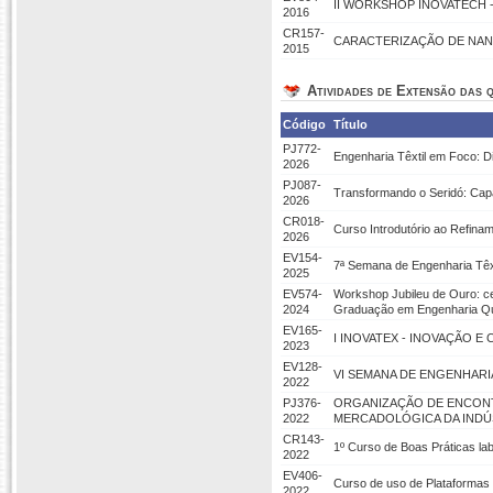
II WORKSHOP INOVATECH 
2016
CR157-
CARACTERIZAÇÃO DE NA
2015
Atividades de Extensão das q
Código
Título
PJ772-
Engenharia Têxtil em Foco: D
2026
PJ087-
Transformando o Seridó: Cap
2026
CR018-
Curso Introdutório ao Refina
2026
EV154-
7ª Semana de Engenharia Têxt
2025
EV574-
Workshop Jubileu de Ouro: c
2024
Graduação em Engenharia Q
EV165-
I INOVATEX - INOVAÇÃO E 
2023
EV128-
VI SEMANA DE ENGENHARI
2022
PJ376-
ORGANIZAÇÃO DE ENCONT
2022
MERCADOLÓGICA DA INDÚS
CR143-
1º Curso de Boas Práticas lab
2022
EV406-
Curso de uso de Plataformas 
2022