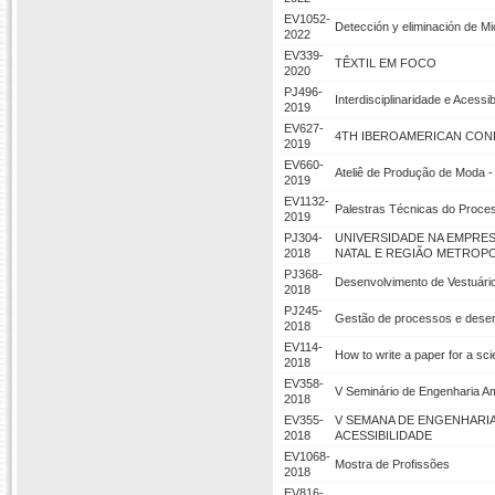
EV1052-
Detección y eliminación de M
2022
EV339-
TÊXTIL EM FOCO
2020
PJ496-
Interdisciplinaridade e Acess
2019
EV627-
4TH IBEROAMERICAN CON
2019
EV660-
Ateliê de Produção de Moda -
2019
EV1132-
Palestras Técnicas do Proce
2019
PJ304-
UNIVERSIDADE NA EMPRES
2018
NATAL E REGIÃO METROP
PJ368-
Desenvolvimento de Vestuário
2018
PJ245-
Gestão de processos e desen
2018
EV114-
How to write a paper for a scie
2018
EV358-
V Seminário de Engenharia A
2018
EV355-
V SEMANA DE ENGENHARIA 
2018
ACESSIBILIDADE
EV1068-
Mostra de Profissões
2018
EV816-