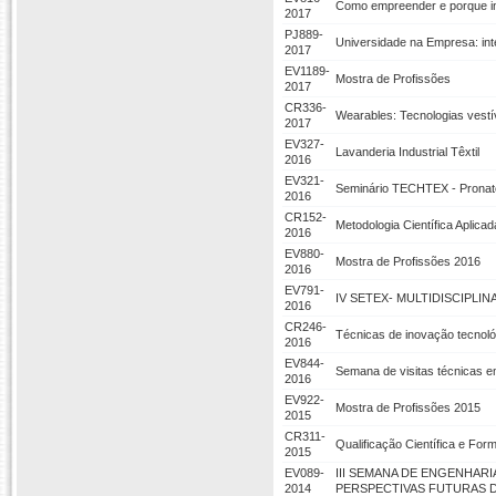
Como empreender e porque inov
2017
PJ889-
Universidade na Empresa: int
2017
EV1189-
Mostra de Profissões
2017
CR336-
Wearables: Tecnologias vestí
2017
EV327-
Lavanderia Industrial Têxtil
2016
EV321-
Seminário TECHTEX - Pronat
2016
CR152-
Metodologia Científica Aplic
2016
EV880-
Mostra de Profissões 2016
2016
EV791-
IV SETEX- MULTIDISCIPLIN
2016
CR246-
Técnicas de inovação tecnoló
2016
EV844-
Semana de visitas técnicas e
2016
EV922-
Mostra de Profissões 2015
2015
CR311-
Qualificação Científica e Fo
2015
EV089-
III SEMANA DE ENGENHARI
2014
PERSPECTIVAS FUTURAS DA