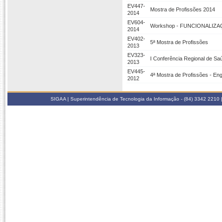
EV447-
Mostra de Profissões 2014
2014
EV604-
Workshop - FUNCIONALIZ
2014
EV402-
5ª Mostra de Profissões
2013
EV323-
I Conferência Regional de Sa
2013
EV445-
4ª Mostra de Profissões - Eng
2012
SIGAA | Superintendência de Tecnologia da Informação - (84) 3342 2210 