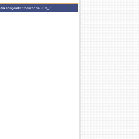
ufrn.br.sigaa09-producao
v4.20.5_7