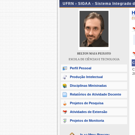
UFRN ›
SIGAA - Sistema Integrado 
H
E
HELTON MAIA PEIXOTO
ESCOLA DE CIÊNCIAS E TECNOLOGIA
C
Perfil Pessoal
C
2
Produção Intelectual
Disciplinas Ministradas
Relatórios de Atividade Docente
Projetos de Pesquisa
Atividades de Extensão
Projetos de Monitoria
Ir ao Menu Principal