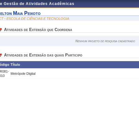
de Gestão de Atividades Acadêmicas
elton Maia Peixoto
CT - ESCOLA DE CIÊNCIAS E TECNOLOGIA
Atividades de Extensão que Coordena
Nenhum projeto de pesquisa cadastrado
Atividades de Extensão das quais Participo
ódigo
Título
R081-
Metrópole Digital
010