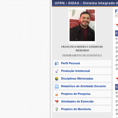
UFRN ›
SIGAA - Sistema Integrado 
F
E
C
P
2
FRANCISCO MOISES CANDIDO DE
E
MEDEIROS
2
DEPARTAMENTO DE ESTATISTICA
E
2
Perfil Pessoal
E
2
Produção Intelectual
Disciplinas Ministradas
Relatórios de Atividade Docente
C
E
Projetos de Pesquisa
2
Atividades de Extensão
E
2
Projetos de Monitoria
E
2