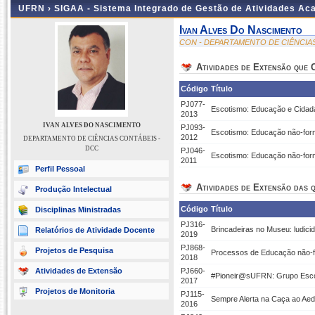
UFRN ›
SIGAA - Sistema Integrado de Gestão de Atividades A
Ivan Alves Do Nascimento
CON - DEPARTAMENTO DE CIÊNCIA
Atividades de Extensão que
Código
Título
PJ077-
Escotismo: Educação e Cidad
2013
IVAN ALVES DO NASCIMENTO
PJ093-
Escotismo: Educação não-form
2012
DEPARTAMENTO DE CIÊNCIAS CONTÁBEIS -
DCC
PJ046-
Escotismo: Educação não-form
2011
Perfil Pessoal
Atividades de Extensão das q
Produção Intelectual
Código
Título
Disciplinas Ministradas
PJ316-
Brincadeiras no Museu: ludici
Relatórios de Atividade Docente
2019
PJ868-
Projetos de Pesquisa
Processos de Educação não-f
2018
Atividades de Extensão
PJ660-
#Pioneir@sUFRN: Grupo Escote
2017
Projetos de Monitoria
PJ115-
Sempre Alerta na Caça ao Aed
2016