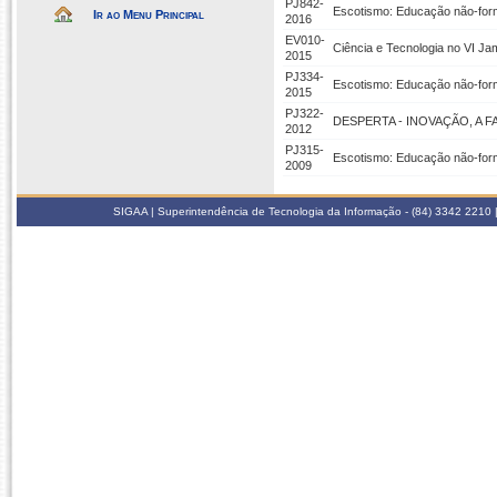
PJ842-
Escotismo: Educação não-form
Ir ao Menu Principal
2016
EV010-
Ciência e Tecnologia no VI Ja
2015
PJ334-
Escotismo: Educação não-form
2015
PJ322-
DESPERTA - INOVAÇÃO, A
2012
PJ315-
Escotismo: Educação não-form
2009
SIGAA | Superintendência de Tecnologia da Informação - (84) 3342 2210 