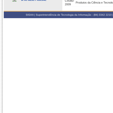
CR080-
Produtos da Ciência e Tecnolo
2009
SIGAA | Superintendência de Tecnologia da Informação - (84) 3342 2210 