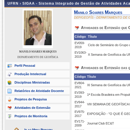
UFRN ›
SIGAA - Sistema Integrado de Gestão de Atividades A
Manilo Soares Marques
DEP/GEOFÍS - DEPARTAMENTO DE 
Atividades de Extensão que
Código
Título
EV059-
Ciclo de Seminário do Grupo
2019
MANILO SOARES MARQUES
EV1063-
X Semana de Geofísica da 
2019
DEPARTAMENTO DE GEOFÍSICA
Perfil Pessoal
Atividades de Extensão das q
Produção Intelectual
Código
Título
Disciplinas Ministradas
EV804-
XI Semana de Geofísica da
2021
Relatórios de Atividade Docente
EV393-
1ª Escola Brasileira em Propu
2019
Projetos de Pesquisa
EV944-
VIII SEMANA DE GEOFÍSICA
2017
Atividades de Extensão
EV975-
EXPOSIÇÃO - "O QUE É GEO
2017
Projetos de Monitoria
EV171-
Journal Club EC&T
2009
Ir ao Menu Principal