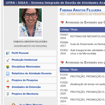
UFRN ›
SIGAA - Sistema Integrado de Gestão de Atividades A
Fabiana Ariston Filgueira
PED - DEPARTAMENTO DE PEDIATRI
Atividades de Extensão que
Código
Título
PD007-
ROTINAS EM NEONATOLOG
2019
FABIANA ARISTON FILGUEIRA
PD066-
Guia do Doutorando na Neonat
2017
DEPARTAMENTO DE PEDIATRIA
EV401-
Aula Inaugural das atividades
Perfil Pessoal
2016
vírus e da Microcefalia
Produção Intelectual
Atividades de Extensão das q
Disciplinas Ministradas
Código
Título
Relatórios de Atividade Docente
PJ375-
PROTEÇÃO, PROMOÇÃO E A
2026
Projetos de Pesquisa
PJ025-
Atualização de temas em pedia
2026
Atividades de Extensão
PJ782-
PROTEÇÃO, PROMOÇÃO E A
2025
Projetos de Monitoria
PJ425-
PROTEÇÃO, PROMOÇÃO E A
2024
Ir ao Menu Principal