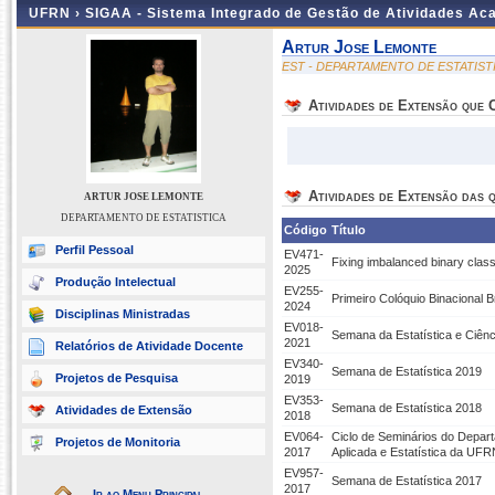
UFRN ›
SIGAA - Sistema Integrado de Gestão de Atividades A
Artur Jose Lemonte
EST - DEPARTAMENTO DE ESTATIST
Atividades de Extensão que
Atividades de Extensão das q
ARTUR JOSE LEMONTE
DEPARTAMENTO DE ESTATISTICA
Código
Título
Perfil Pessoal
EV471-
Fixing imbalanced binary clas
2025
Produção Intelectual
EV255-
Primeiro Colóquio Binacional B
2024
Disciplinas Ministradas
EV018-
Semana da Estatística e Ciên
2021
Relatórios de Atividade Docente
EV340-
Semana de Estatística 2019
Projetos de Pesquisa
2019
EV353-
Semana de Estatística 2018
Atividades de Extensão
2018
EV064-
Ciclo de Seminários do Depar
Projetos de Monitoria
2017
Aplicada e Estatística da UFR
EV957-
Semana de Estatística 2017
2017
Ir ao Menu Principal