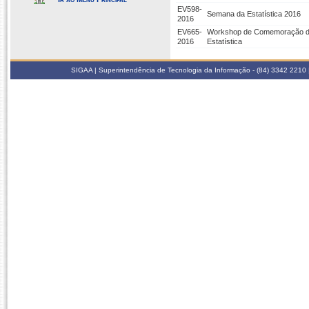
EV598-
Semana da Estatística 2016
2016
EV665-
Workshop de Comemoração do
2016
Estatística
SIGAA | Superintendência de Tecnologia da Informação - (84) 3342 2210 