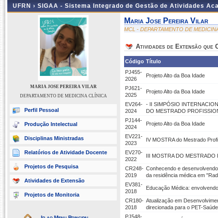
UFRN ›
SIGAA - Sistema Integrado de Gestão de Atividades A
Maria Jose Pereira Vilar
MCL - DEPARTAMENTO DE MEDICINA
Atividades de Extensão que
Código
Título
PJ455-
Projeto Alto da Boa Idade
2026
MARIA JOSE PEREIRA VILAR
PJ621-
Projeto Alto da Boa Idade
2025
DEPARTAMENTO DE MEDICINA CLÍNICA
EV264-
- II SIMPÓSIO INTERNAC
Perfil Pessoal
2024
DO MESTRADO PROFISSIONA
PJ144-
Projeto Alto da Boa Idade
Produção Intelectual
2024
EV221-
Disciplinas Ministradas
IV MOSTRA do Mestrado Prof
2023
Relatórios de Atividade Docente
EV270-
III MOSTRA DO MESTRADO P
2022
Projetos de Pesquisa
CR248-
Conhecendo e desenvolvendo o
2019
da residência médica em "Ra
Atividades de Extensão
EV381-
Educação Médica: envolvendo 
2018
Projetos de Monitoria
CR180-
Atualização em Desenvolvimen
2018
direcionada para o PET-Saúde
PJ548-
Ir ao Menu Principal