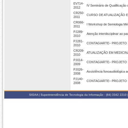
EV714-
IV Seminário de Qualificação
2012
CR250-
CURSO DE ATUALIZAÇÃO EM
2011
CR066-
I Workshop de Semiologia Mé
2011
PJ289-
Atenção interdisciplinar ao p
2010
PJ281-
CONTAGIARTE– PROJETO 
2010
CR209-
ATUALIZAÇÃO EM MEDICIN
2010
PJ014-
CONTAGIARTE– PROJETO 
2009
PJ026-
Assistência fonoaudiológica 
2008
PJ140-
CONTAGIARTE– PROJETO 
2008
SIGAA | Superintendência de Tecnologia da Informação - (84) 3342 2210 