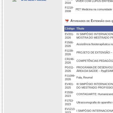
VIVER COM LÚPUS ERITEM
2016
PJ218-
PET Medicina na comunidade
2008
Atividades de Extensão das q
Código
Título
EV201-
IV SIMPÓSIO INTERNACIO
2026
MOSTRA DO MESTRADO PRO
PJ566-
Assistência fisioterapêutica 
2026
PJ239-
PROJETO DE EXTENSÃO – 
2026
CR246-
COMPETÊNCIAS PEDAGÓGIC
2026
PG011-
PROGRAMA DE DESENVOL
2026
ÁREA DA SAÚDE – PpgES/
PJ1099-
Fala, Reuma!
2026
EV401-
III SIMPÓSIO INTERNACI
2025
DO MESTRADO PROFISSIO
PJ558-
CONTAGIARTE: Humanizando a
2023
PJ753-
Ultrassonografia do aparelho 
2023
EV1213-
I SIMPÓSIO INTERNACION
2023