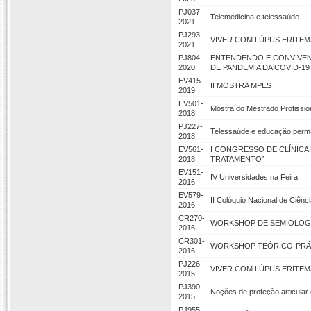
PJ037-
Telemedicina e telessaúde
2021
PJ293-
VIVER COM LÚPUS ERITE
2021
PJ804-
ENTENDENDO E CONVIVEND
2020
DE PANDEMIA DA COVID-19
EV415-
II MOSTRA MPES
2019
EV501-
Mostra do Mestrado Profissi
2018
PJ227-
Telessaúde e educação perm
2018
EV561-
I CONGRESSO DE CLÍNICA
2018
TRATAMENTO”
EV151-
IV Universidades na Feira
2016
EV579-
II Colóquio Nacional de Ciên
2016
CR270-
WORKSHOP DE SEMIOLOGI
2016
CR301-
WORKSHOP TEÓRICO-PRÁT
2016
PJ226-
VIVER COM LÚPUS ERITE
2015
PJ390-
Noções de proteção articular
2015
PJ955-