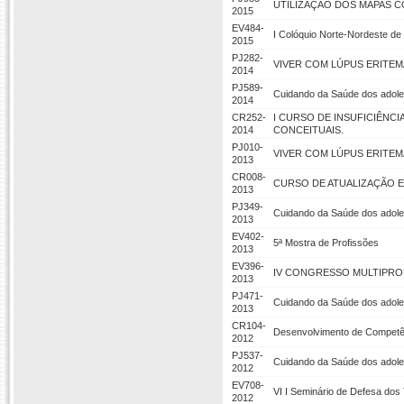
UTILIZAÇÃO DOS MAPAS C
2015
EV484-
I Colóquio Norte-Nordeste d
2015
PJ282-
VIVER COM LÚPUS ERITE
2014
PJ589-
Cuidando da Saúde dos adole
2014
CR252-
I CURSO DE INSUFICIÊNC
2014
CONCEITUAIS.
PJ010-
VIVER COM LÚPUS ERITE
2013
CR008-
CURSO DE ATUALIZAÇÃO EM
2013
PJ349-
Cuidando da Saúde dos adol
2013
EV402-
5ª Mostra de Profissões
2013
EV396-
IV CONGRESSO MULTIPRO
2013
PJ471-
Cuidando da Saúde dos adole
2013
CR104-
Desenvolvimento de Competên
2012
PJ537-
Cuidando da Saúde dos adol
2012
EV708-
VI I Seminário de Defesa dos
2012