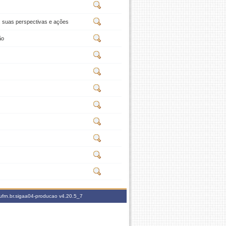
: suas perspectivas e ações
ão
ufrn.br.sigaa04-producao
v4.20.5_7