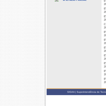
E
2
E
2
E
2
C
2
E
2
E
2
E
2
E
2
E
2
E
2
E
2
SIGAA | Superintendência de Tecno