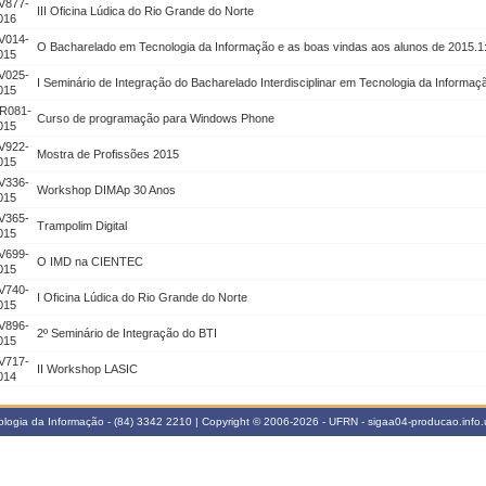
V877-
III Oficina Lúdica do Rio Grande do Norte
016
V014-
O Bacharelado em Tecnologia da Informação e as boas vindas aos alunos de 2015.1
015
V025-
I Seminário de Integração do Bacharelado Interdisciplinar em Tecnologia da Informaç
015
R081-
Curso de programação para Windows Phone
015
V922-
Mostra de Profissões 2015
015
V336-
Workshop DIMAp 30 Anos
015
V365-
Trampolim Digital
015
V699-
O IMD na CIENTEC
015
V740-
I Oficina Lúdica do Rio Grande do Norte
015
V896-
2º Seminário de Integração do BTI
015
V717-
II Workshop LASIC
014
logia da Informação - (84) 3342 2210 | Copyright © 2006-2026 - UFRN - sigaa04-producao.info.