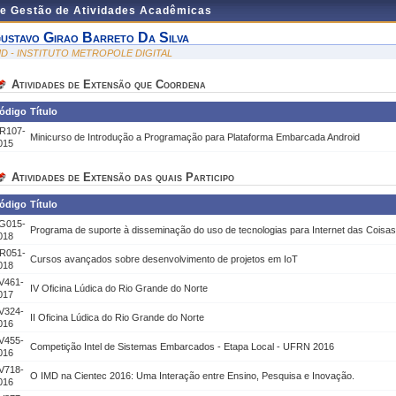
de Gestão de Atividades Acadêmicas
ustavo Girao Barreto Da Silva
MD - INSTITUTO METROPOLE DIGITAL
Atividades de Extensão que Coordena
ódigo
Título
R107-
Minicurso de Introdução a Programação para Plataforma Embarcada Android
015
Atividades de Extensão das quais Participo
ódigo
Título
G015-
Programa de suporte à disseminação do uso de tecnologias para Internet das Coisas
018
R051-
Cursos avançados sobre desenvolvimento de projetos em IoT
018
V461-
IV Oficina Lúdica do Rio Grande do Norte
017
V324-
II Oficina Lúdica do Rio Grande do Norte
016
V455-
Competição Intel de Sistemas Embarcados - Etapa Local - UFRN 2016
016
V718-
O IMD na Cientec 2016: Uma Interação entre Ensino, Pesquisa e Inovação.
016