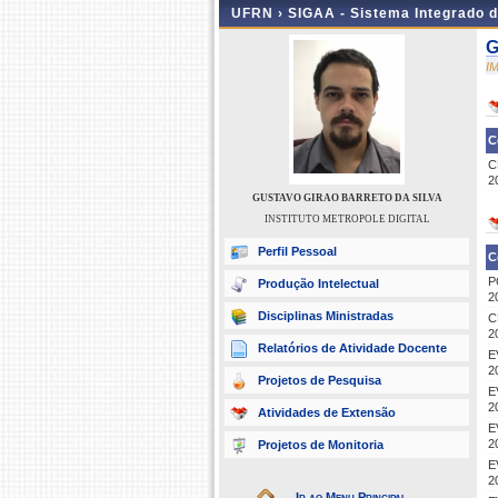
UFRN ›
SIGAA - Sistema Integrado 
G
I
C
C
2
GUSTAVO GIRAO BARRETO DA SILVA
INSTITUTO METROPOLE DIGITAL
Perfil Pessoal
C
P
Produção Intelectual
2
Disciplinas Ministradas
C
2
Relatórios de Atividade Docente
E
2
Projetos de Pesquisa
E
2
Atividades de Extensão
E
2
Projetos de Monitoria
E
2
Ir ao Menu Principal