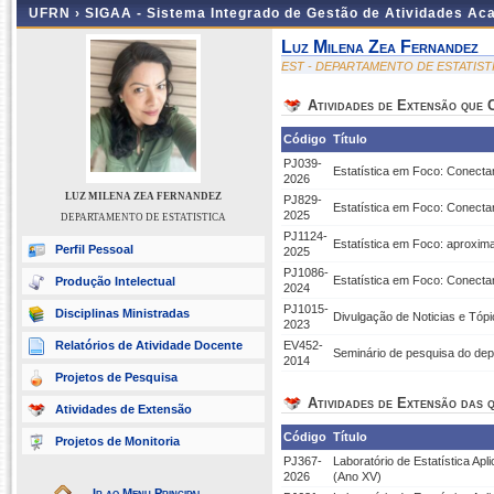
UFRN ›
SIGAA - Sistema Integrado de Gestão de Atividades A
Luz Milena Zea Fernandez
EST - DEPARTAMENTO DE ESTATIST
Atividades de Extensão que
Código
Título
PJ039-
Estatística em Foco: Conect
2026
LUZ MILENA ZEA FERNANDEZ
PJ829-
Estatística em Foco: Conect
2025
DEPARTAMENTO DE ESTATISTICA
PJ1124-
Estatística em Foco: aproxim
Perfil Pessoal
2025
PJ1086-
Estatística em Foco: Conect
Produção Intelectual
2024
PJ1015-
Disciplinas Ministradas
Divulgação de Noticias e Tóp
2023
Relatórios de Atividade Docente
EV452-
Seminário de pesquisa do dep
2014
Projetos de Pesquisa
Atividades de Extensão das q
Atividades de Extensão
Código
Título
Projetos de Monitoria
PJ367-
Laboratório de Estatística A
2026
(Ano XV)
Ir ao Menu Principal