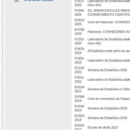
PJ631-
Laboratório de Estatística A
2025
(Ano XIV)
PJ346-
EU, MINHA ESCOLA E MIN
2025
CONHECIMENTO CIENTIFI
EV818-
Ciclo de Palestras: CONHE
2025
EV798-
Palestras: CONHECENDO A 
2025
PJ152-
Laboratório de Estatística A
2024
(Ano XIII)
EV875-
A Estatística mais perto do q
2024
PJ404-
Laboratório de Estatística A
2023
EV130-
Semana da Estatística 2022
2022
PJ531-
Laboratório de Estatística Ap
2022
EV018-
Semana da Estatística e Ciê
2021
EV098-
Ciclo de seminários do Depar
2019
EV340-
Semana de Estatística 2019
2019
EV353-
Semana de Estatística 2018
2018
EV004-
Escola de Verão 2017
2017