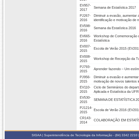
EV957-
Semana de Estatística 2017
2017
PJ267-
Diminuir a evasão, aumentar 
2016
identificação e motivação de 
EV598-
Semana da Estatística 2016
2016
EV665-
Workshop de Comemoração d
2016
Estatística
EV007-
Escola de Verão 2015 (EV201
2015
EV008-
Workshop de Recepção da Tur
2015
PJ793-
Aprender fazendo – Um estímu
2015
PJ956-
Diminuir a evasão e aumentar 
2015
motivação de novos talentos 
EV110-
Ciclo de Seminários do depa
2015
Aplicada e Estatística da UF
EV530-
SEMANA DE ESTATÍSTICA 2
2015
PJ1214-
Escola de Verão 2016 (EV201
2015
CR143-
COLABORAÇÃO EM ESTATÍ
2014
SIGAA | Superintendência de Tecnologia da Informação - (84) 3342 2210 