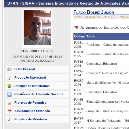
UFRN ›
SIGAA - Sistema Integrado de Gestão de Atividades A
Flavio Boleiz Junior
DFPE - DEPARTAMENTO DE FUNDA
Atividades de Extensão que
Código
Título
PJ031-
Freirianos - Grupo de estudos
2026
FLAVIO BOLEIZ JUNIOR
PJ208-
Freirianos - Grupo de estudos
2025
DEPARTAMENTO DE FUNDAMENTOS E
POLÍTICAS DA EDUCAÇÃO
PJ519-
Cinedebate Educativo
2024
Perfil Pessoal
EV242-
Colóquio "Direito à Educação"
2024
Produção Intelectual
EV382-
Mesa de diálogos "As 40 hora
2024
Disciplinas Ministradas
PJ961-
Cinedebate Educativo
Relatórios de Atividade Docente
2023
PJ465-
Educação cooperativa e inova
Projetos de Pesquisa
2020
PJ406-
Atividades de Extensão
Grupo de Estudos e Pesquisa
2017
EV757-
Projetos de Monitoria
III Semana de Pedagogia - "Ed
2017
PJ122-
Dodóis, doenças e enfermidade