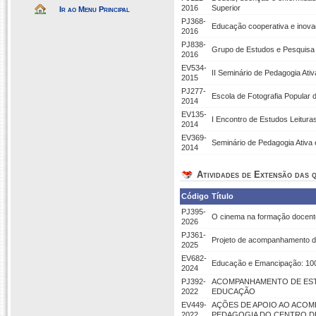
2016
Superior
Ir ao Menu Principal
PJ368-
Educação cooperativa e inova
2016
PJ838-
Grupo de Estudos e Pesquisa
2016
EV534-
II Seminário de Pedagogia At
2015
PJ277-
Escola de Fotografia Popular 
2014
EV135-
I Encontro de Estudos Leituras
2014
EV369-
Seminário de Pedagogia Ativa
2014
Atividades de Extensão das q
Código
Título
PJ395-
O cinema na formação docent
2026
PJ361-
Projeto de acompanhamento do
2025
EV682-
Educação e Emancipação: 100
2024
PJ392-
ACOMPANHAMENTO DE EST
2022
EDUCAÇÃO
EV449-
AÇÕES DE APOIO AO ACO
2022
PEDAGOGIA DO CENTRO D