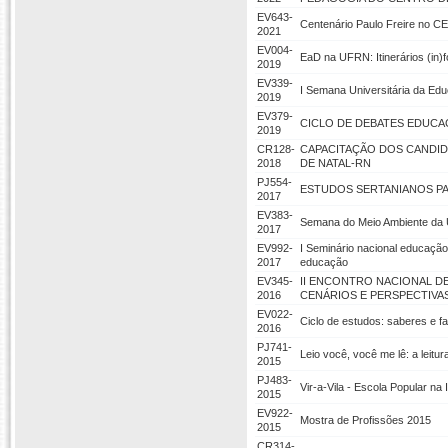
EV643-
Centenário Paulo Freire no 
2021
EV004-
EaD na UFRN: Itinerários (in)
2019
EV339-
I Semana Universitária da Ed
2019
EV379-
CICLO DE DEBATES EDUC
2019
CR128-
CAPACITAÇÃO DOS CANDID
2018
DE NATAL-RN
PJ554-
ESTUDOS SERTANIANOS P
2017
EV383-
Semana do Meio Ambiente da U
2017
EV992-
I Seminário nacional educação
2017
educação
EV345-
II ENCONTRO NACIONAL D
2016
CENÁRIOS E PERSPECTIVA
EV022-
Ciclo de estudos: saberes e fa
2016
PJ741-
Leio você, você me lê: a leitura
2015
PJ483-
Vir-a-Vila - Escola Popular n
2015
EV922-
Mostra de Profissões 2015
2015
CR314-