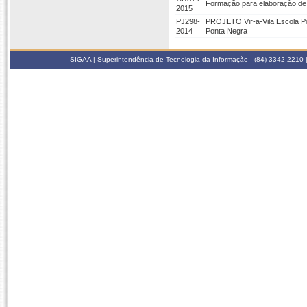
Formação para elaboração de
2015
PJ298-
PROJETO Vir-a-Vila Escola Po
2014
Ponta Negra
SIGAA | Superintendência de Tecnologia da Informação - (84) 3342 2210 