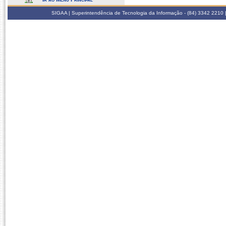
SIGAA | Superintendência de Tecnologia da Informação - (84) 3342 2210 